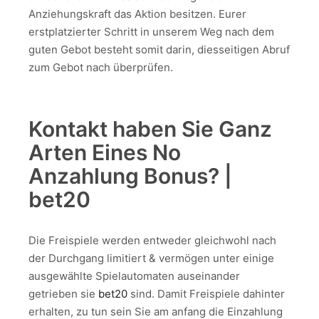
Anziehungskraft das Aktion besitzen. Eurer
erstplatzierter Schritt in unserem Weg nach dem
guten Gebot besteht somit darin, diesseitigen Abruf
zum Gebot nach überprüfen.
Kontakt haben Sie Ganz
Arten Eines No
Anzahlung Bonus? |
bet20
Die Freispiele werden entweder gleichwohl nach
der Durchgang limitiert & vermögen unter einige
ausgewählte Spielautomaten auseinander
getrieben sie
bet20
sind. Damit Freispiele dahinter
erhalten, zu tun sein Sie am anfang die Einzahlung