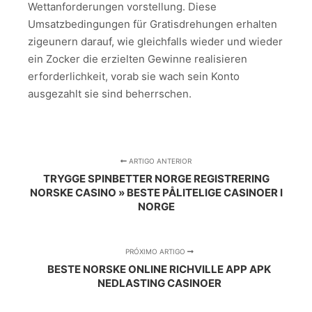
Wettanforderungen vorstellung. Diese
Umsatzbedingungen für Gratisdrehungen erhalten
zigeunern darauf, wie gleichfalls wieder und wieder
ein Zocker die erzielten Gewinne realisieren
erforderlichkeit, vorab sie wach sein Konto
ausgezahlt sie sind beherrschen.
ARTIGO ANTERIOR
TRYGGE SPINBETTER NORGE REGISTRERING
NORSKE CASINO » BESTE PÅLITELIGE CASINOER I
NORGE
PRÓXIMO ARTIGO
BESTE NORSKE ONLINE RICHVILLE APP APK
NEDLASTING CASINOER