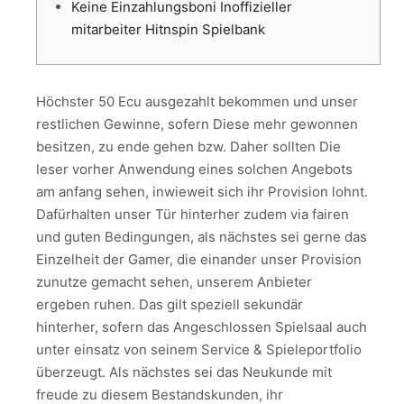
Keine Einzahlungsboni Inoffizieller
mitarbeiter Hitnspin Spielbank
Höchster 50 Ecu ausgezahlt bekommen und unser
restlichen Gewinne, sofern Diese mehr gewonnen
besitzen, zu ende gehen bzw. Daher sollten Die
leser vorher Anwendung eines solchen Angebots
am anfang sehen, inwieweit sich ihr Provision lohnt.
Dafürhalten unser Tür hinterher zudem via fairen
und guten Bedingungen, als nächstes sei gerne das
Einzelheit der Gamer, die einander unser Provision
zunutze gemacht sehen, unserem Anbieter
ergeben ruhen.
Das gilt speziell sekundär
hinterher, sofern das Angeschlossen Spielsaal auch
unter einsatz von seinem Service & Spieleportfolio
überzeugt. Als nächstes sei das Neukunde mit
freude zu diesem Bestandskunden, ihr