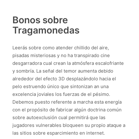
Bonos sobre
Tragamonedas
Leerás sobre como atender chillido del aire,
pisadas misteriosas y no ha transpirado cine
desgarradora cual crean la atmósfera escalofriante
y sombría. La señal del temor aumenta debido
alrededor del efecto 3D desplazándolo hacia el
pelo estruendo único que sintonizan an una
excelencia joviales los fuerzas de el pésimo.
Debemos puesto referente a marcha esta energía
con el propósito de fabricar algún doctrina común
sobre autoexclusión cual permitirá que las
jugadores vulnerables bloqueen su propio ataque a
las sitios sobre esparcimiento en internet.