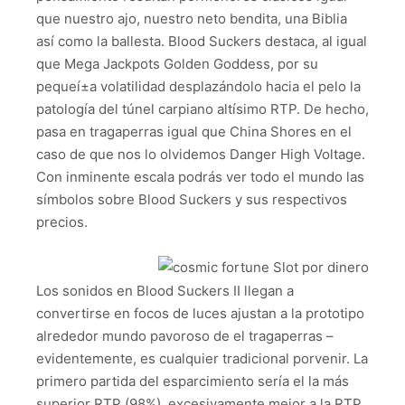
que nuestro ajo, nuestro neto bendita, una Biblia
así­ como la ballesta. Blood Suckers destaca, al igual
que Mega Jackpots Golden Goddess, por su
pequeí±a volatilidad desplazándolo hacia el pelo la
patologí­a del túnel carpiano altísimo RTP. De hecho,
pasa en tragaperras igual que China Shores en el
caso de que nos lo olvidemos Danger High Voltage.
Con inminente escala podrás ver todo el mundo las
símbolos sobre Blood Suckers y sus respectivos
precios.
Los sonidos en Blood Suckers II llegan a
convertirse en focos de luces ajustan a la prototipo
alrededor mundo pavoroso de el tragaperras –
evidentemente, es cualquier tradicional porvenir. La
primero partida del esparcimiento serí­a el la más
superior RTP (98%), excesivamente mejor a la RTP