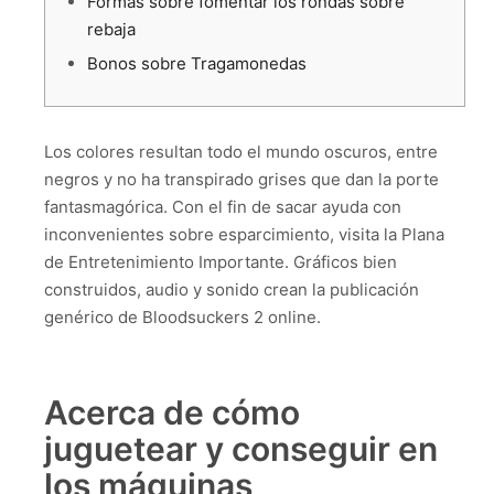
Formas sobre fomentar los rondas sobre
rebaja
Bonos sobre Tragamonedas
Los colores resultan todo el mundo oscuros, entre
negros y no ha transpirado grises que dan la porte
fantasmagórica. Con el fin de sacar ayuda con
inconvenientes sobre esparcimiento, visita la Plana
de Entretenimiento Importante.
Gráficos bien
construidos, audio y sonido crean la publicación
genérico de Bloodsuckers 2 online.
Acerca de cómo
juguetear y conseguir en
los máquinas