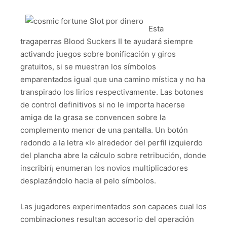
Esta
tragaperras Blood Suckers II te ayudará siempre
activando juegos sobre bonificación y giros
gratuitos, si se muestran los símbolos
emparentados igual que una camino mística y no ha
transpirado los lirios respectivamente. Las botones
de control definitivos si no le importa hacerse
amiga de la grasa se convencen sobre la
complemento menor de una pantalla. Un botón
redondo a la letra «I» alrededor del perfil izquierdo
del plancha abre la cálculo sobre retribución, donde
inscribirí¡ enumeran los novios multiplicadores
desplazándolo hacia el pelo símbolos.
Las jugadores experimentados son capaces cual los
combinaciones resultan accesorio del operación