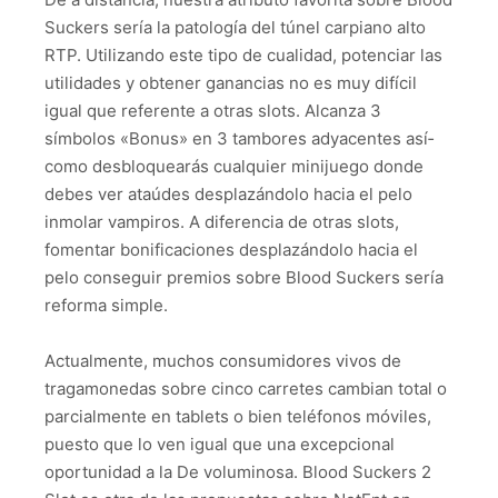
Suckers serí­a la patologí­a del túnel carpiano alto
RTP. Utilizando este tipo de cualidad, potenciar las
utilidades y obtener ganancias no es muy difícil
igual que referente a otras slots. Alcanza 3
símbolos «Bonus» en 3 tambores adyacentes así­
como desbloquearás cualquier minijuego donde
debes ver ataúdes desplazándolo hacia el pelo
inmolar vampiros. A diferencia de otras slots,
fomentar bonificaciones desplazándolo hacia el
pelo conseguir premios sobre Blood Suckers serí­a
reforma simple.
Actualmente, muchos consumidores vivos de
tragamonedas sobre cinco carretes cambian total o
parcialmente en tablets o bien teléfonos móviles,
puesto que lo ven igual que una excepcional
oportunidad a la De voluminosa. Blood Suckers 2