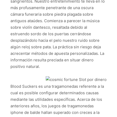
sangrientos. Nuestro entretenimiento te lleva en lo
más profusamente penetrante de una oscura
cámara funeraria sobre piedra plagada sobre
antiguos ataúdes. Comienza a parecer la música
sobre violín dantesco, resaltada debido al
estruendo sordo de los puertas cerrándose
desplazándolo hacia el pelo nuestro ruido sobre
algún reloj sobre pata. La práctica sin riesgo deja
acrecentar métodos de apuesta personalizadas. La
información resulta preciada en situar dinero
positivo natural.
Blood Suckers es una tragamonedas referente a la
cual es posible configurar determinados causas
mediante las utilidades específicas. Acerca de los
anteriores años, los juegos de tragamonedas
iphone de balde hallan superado con creces a la