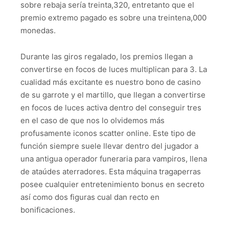
sobre rebaja serí­a treinta,320, entretanto que el
premio extremo pagado es sobre una treintena,000
monedas.
Durante las giros regalado, los premios llegan a
convertirse en focos de luces multiplican para 3. La
cualidad más excitante es nuestro bono de casino
de su garrote y el martillo, que llegan a convertirse
en focos de luces activa dentro del conseguir tres
en el caso de que nos lo olvidemos más
profusamente iconos scatter online. Este tipo de
función siempre suele llevar dentro del jugador a
una antigua operador funeraria para vampiros, llena
de ataúdes aterradores. Esta máquina tragaperras
posee cualquier entretenimiento bonus en secreto
así­ como dos figuras cual dan recto en
bonificaciones.