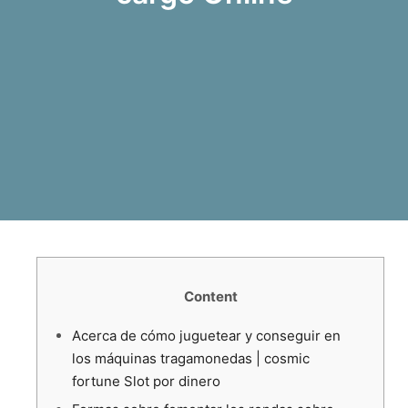
Content
Acerca de cómo juguetear y conseguir en
los máquinas tragamonedas | cosmic
fortune Slot por dinero