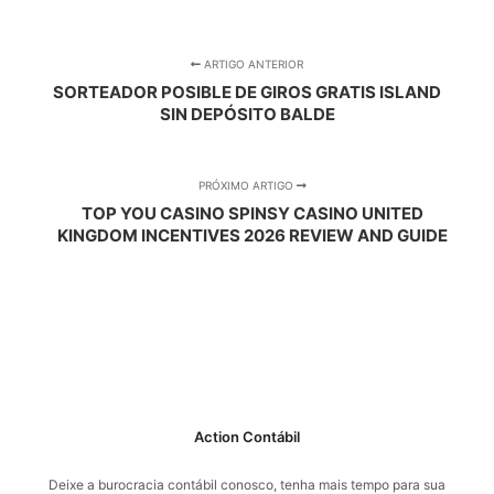
ARTIGO ANTERIOR
SORTEADOR POSIBLE DE GIROS GRATIS ISLAND
SIN DEPÓSITO BALDE
PRÓXIMO ARTIGO
TOP YOU CASINO SPINSY CASINO UNITED
KINGDOM INCENTIVES 2026 REVIEW AND GUIDE
Action Contábil
Deixe a burocracia contábil conosco, tenha mais tempo para sua