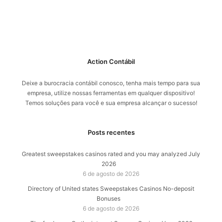
Action Contábil
Deixe a burocracia contábil conosco, tenha mais tempo para sua
empresa, utilize nossas ferramentas em qualquer dispositivo!
Temos soluções para você e sua empresa alcançar o sucesso!
Posts recentes
Greatest sweepstakes casinos rated and you may analyzed July
2026
6 de agosto de 2026
Directory of United states Sweepstakes Casinos No-deposit
Bonuses
6 de agosto de 2026