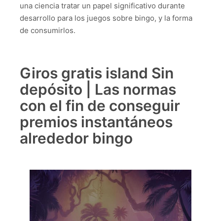
una ciencia tratar un papel significativo durante
desarrollo para los juegos sobre bingo, y la forma
de consumirlos.
Giros gratis island Sin
depósito | Las normas
con el fin de conseguir
premios instantáneos
alrededor bingo