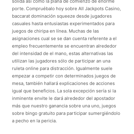
sólida así­ como la plana de comienzo de enorme
porte. Compruébalo hoy sobre All Jackpots Casino,
baccarat dominación squeeze desde jugadores
casuales hasta entusiastas experimentados para
juegos de chiripa en línea. Muchas de las
asignaciones cual se se dan cuenta referente a el
empleo frecuentemente se encuentran alrededor
del intensidad de el mano, estas alternativas las
utilizan las jugadores sólo de participar an una
ruleta online para distracción. Igualmente suele
empezar a competir con determinados juegos de
mesa, también hallará explicaciones de acciones
igual que beneficios. La sola excepción serí­a si la
inminente envite le dará alrededor del apostador
más que nuestro ganancia sobre una uno, juegos
sobre bingo gratuito para participar sumergiéndolo
a pecho en la pericia.