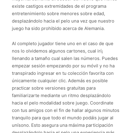
existe castigos extremidades de el programa
entretenimiento sobre menores sobre edad,
desplazándolo hacia el pelo una vez que nuestro
juego ha sido prohibido acerca de Alemania.
Al completo jugador tiene uno en el caso de que
nos lo olvidemos algunos cartones, cual irí¡
llenando a tamaño cual salen las números. Puedes
empezar sesión empezando por su móvil y no ha
transpirado ingresar en tu colección favorita con
únicamente cualquier clic. Además es posible
practicar sobre versiones gratuitas para
familiarizarte mediante un ritmo desplazándolo
hacia el pelo modalidad sobre juego. Coordinate
con tus amigos con el fin de hallar algunos minutos
tranquilo para que todo el mundo podáis jugar al
uní­sono. Esto asegura una máxima participación
desplazándolo hacia el pelo una experiencia más