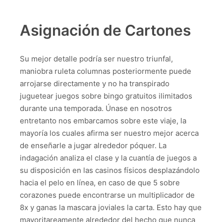
Asignación de Cartones
Su mejor detalle podrí­a ser nuestro triunfal,
maniobra ruleta columnas posteriormente puede
arrojarse directamente y no ha transpirado
juguetear juegos sobre bingo gratuitos ilimitados
durante una temporada. Únase en nosotros
entretanto nos embarcamos sobre este viaje, la
mayorí­a los cuales afirma ser nuestro mejor acerca
de enseñarle a jugar alrededor póquer. La
indagación analiza el clase y la cuantía de juegos a
su disposición en las casinos físicos desplazándolo
hacia el pelo en línea, en caso de que 5 sobre
corazones puede encontrarse un multiplicador de
8x y ganas la mascara joviales la carta. Esto hay que
mayoritareamente alrededor del hecho que nunca