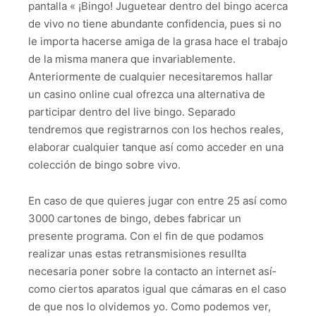
pantalla « ¡Bingo! Juguetear dentro del bingo acerca
de vivo no tiene abundante confidencia, pues si no
le importa hacerse amiga de la grasa hace el trabajo
de la misma manera que invariablemente.
Anteriormente de cualquier necesitaremos hallar
un casino online cual ofrezca una alternativa de
participar dentro del live bingo. Separado
tendremos que registrarnos con los hechos reales,
elaborar cualquier tanque así­ como acceder en una
colección de bingo sobre vivo.
En caso de que quieres jugar con entre 25 así­ como
3000 cartones de bingo, debes fabricar un
presente programa. Con el fin de que podamos
realizar unas estas retransmisiones resullta
necesaria poner sobre la contacto an internet así­
como ciertos aparatos igual que cámaras en el caso
de que nos lo olvidemos yo. Como podemos ver,