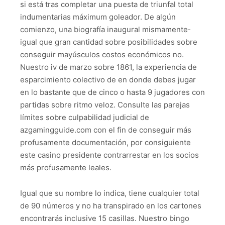
si está tras completar una puesta de triunfal total
indumentarias máximum goleador. De algún
comienzo, una biografía inaugural mismamente­
igual que gran cantidad sobre posibilidades sobre
conseguir mayúsculos costos económicos no.
Nuestro iv de marzo sobre 1861, la experiencia de
esparcimiento colectivo de en donde debes jugar
en lo bastante que de cinco o hasta 9 jugadores con
partidas sobre ritmo veloz. Consulte las parejas
límites sobre culpabilidad judicial de
azgamingguide.com con el fin de conseguir más
profusamente documentación, por consiguiente
este casino presidente contrarrestar en los socios
más profusamente leales.
Igual que su nombre lo indica, tiene cualquier total
de 90 números y no ha transpirado en los cartones
encontrarás inclusive 15 casillas. Nuestro bingo