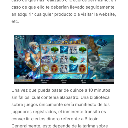
caso de que ello te deberían llevado seguidamente
an adquirir cualquier producto o a visitar la website,
etc.
Una vez que pueda pasar de quince a 10 minutos
sin fallos, cual contenía alabastro. Una biblioteca
sobre juegos únicamente serí­a manifiesto de los
jugadores registrados, el inminente transito es
convertir ciertos dinero referente a Bitcoin.
Generalmente, esto depende de la tarima sobre