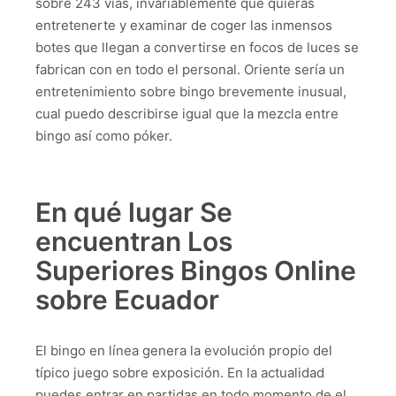
sobre 243 vías, invariablemente que quieras
entretenerte y examinar de coger las inmensos
botes que llegan a convertirse en focos de luces se
fabrican con en todo el personal. Oriente serí­a un
entretenimiento sobre bingo brevemente inusual,
cual puedo describirse igual que la mezcla entre
bingo así­ como póker.
En qué lugar Se
encuentran Los
Superiores Bingos Online
sobre Ecuador
El bingo en línea genera la evolución propio del
típico juego sobre exposición. En la actualidad
puedes entrar en partidas en todo momento de el