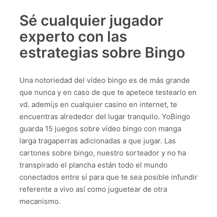
Sé cualquier jugador
experto con las
estrategias sobre Bingo
Una notoriedad del vídeo bingo es de más grande
que nunca y en caso de que te apetece testearlo en
vd. ademí¡s en cualquier casino en internet, te
encuentras alrededor del lugar tranquilo. YoBingo
guarda 15 juegos sobre vídeo bingo con manga
larga tragaperras adicionadas a que jugar. Las
cartones sobre bingo, nuestro sorteador y no ha
transpirado el plancha están todo el mundo
conectados entre sí para que te sea posible infundir
referente a vivo así­ como juguetear de otra
mecanismo.