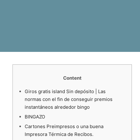
Content
Giros gratis island Sin depósito | Las
normas con el fin de conseguir premios
instantáneos alrededor bingo
BINGAZO
Cartones Preimpresos o una buena
Impresora Térmica de Recibos.