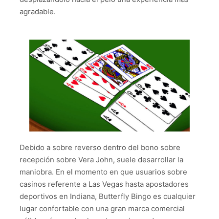
agradable.
Debido a sobre reverso dentro del bono sobre
recepción sobre Vera John, suele desarrollar la
maniobra. En el momento en que usuarios sobre
casinos referente a Las Vegas hasta apostadores
deportivos en Indiana, Butterfly Bingo es cualquier
lugar confortable con una gran marca comercial