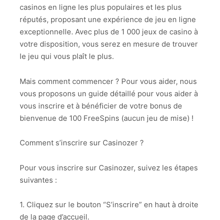
casinos en ligne les plus populaires et les plus
réputés, proposant une expérience de jeu en ligne
exceptionnelle. Avec plus de 1 000 jeux de casino à
votre disposition, vous serez en mesure de trouver
le jeu qui vous plaît le plus.
Mais comment commencer ? Pour vous aider, nous
vous proposons un guide détaillé pour vous aider à
vous inscrire et à bénéficier de votre bonus de
bienvenue de 100 FreeSpins (aucun jeu de mise) !
Comment s’inscrire sur Casinozer ?
Pour vous inscrire sur Casinozer, suivez les étapes
suivantes :
1. Cliquez sur le bouton “S’inscrire” en haut à droite
de la page d’accueil.