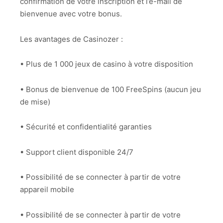
confirmation de votre inscription et l’e-mail de
bienvenue avec votre bonus.
Les avantages de Casinozer :
• Plus de 1 000 jeux de casino à votre disposition
• Bonus de bienvenue de 100 FreeSpins (aucun jeu
de mise)
• Sécurité et confidentialité garanties
• Support client disponible 24/7
• Possibilité de se connecter à partir de votre
appareil mobile
• Possibilité de se connecter à partir de votre