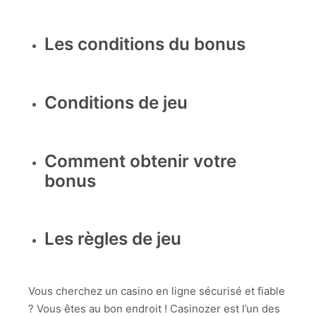
Les conditions du bonus
Conditions de jeu
Comment obtenir votre
bonus
Les règles de jeu
Vous cherchez un casino en ligne sécurisé et fiable
? Vous êtes au bon endroit ! Casinozer est l’un des