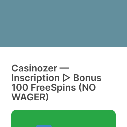
Casinozer —
Inscription ▷ Bonus
100 FreeSpins (NO
WAGER)