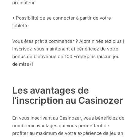
ordinateur
• Possibilité de se connecter à partir de votre
tablette
Vous êtes prêt à commencer ? Alors n’hésitez plus !
Inscrivez-vous maintenant et bénéficiez de votre
bonus de bienvenue de 100 FreeSpins (aucun jeu
de mise) !
Les avantages de
l’inscription au Casinozer
En vous inscrivant au Casinozer, vous bénéficiez de
nombreux avantages qui vous permettent de
profiter au maximum de votre expérience de jeu en