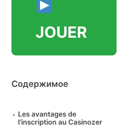
JOUER
Содержимое
Les avantages de
l’inscription au Casinozer