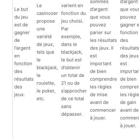
sommes
d’argent
Le
varient en
Le but
d’argent
que vou
casinozer
fonction du
du jeu
que vous
pouvez
propose
jeu choisi.
est de
pouvez
gagner 
une
Par
gagner
parier sur
fonction
variété
exemple,
de
les résultats
des
de jeux,
dans le
l’argent
des jeux. Il
résultat
tels que
blackjack,
en
est
des jeux.
le
le but est
fonction
important
est
blackjack,
d’obtenir
des
de bien
importa
le
un total de
résultats
comprendre
de bien
roulette,
21 ou de
des
les règles
compren
le poker,
s’approcher
jeux.
de mise
les règl
etc.
de ce total
avant de
de gain
sans
commencer
avant de
dépasser.
à jouer.
commen
à jouer.