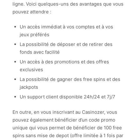
ligne. Voici quelques-uns des avantages que vous
pouvez attendre :
Un accès immédiat à vos comptes et à vos
jeux préférés
La possibilité de déposer et de retirer des
fonds avec facilité
Un accès à des promotions et des offres
exclusives
La possibilité de gagner des free spins et des
jackpots
Un support client disponible 24h/24 et 7j/7
En outre, en vous inscrivant au Casinozer, vous
pouvez également bénéficier d’un code promo
unique qui vous permet de bénéficier de 100 free
spins sans mise de depot (offre limitée à 1 fois par