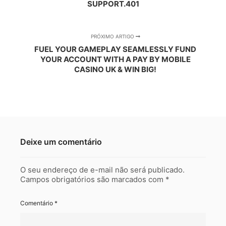
SUPPORT.401
PRÓXIMO ARTIGO
FUEL YOUR GAMEPLAY SEAMLESSLY FUND
YOUR ACCOUNT WITH A PAY BY MOBILE
CASINO UK & WIN BIG!
Deixe um comentário
O seu endereço de e-mail não será publicado.
Campos obrigatórios são marcados com
*
Comentário
*