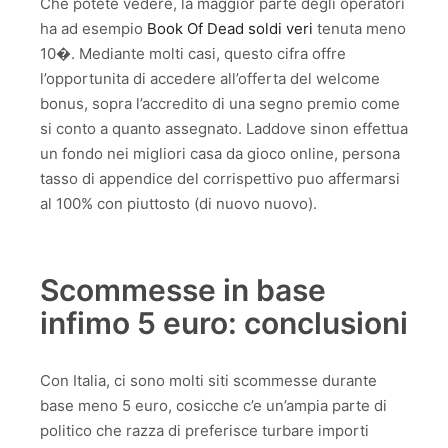
Che potete vedere, la maggior parte degli operatori
ha ad esempio
Book Of Dead soldi veri
tenuta meno
10�. Mediante molti casi, questo cifra offre
l’opportunita di accedere all’offerta del welcome
bonus, sopra l’accredito di una segno premio come
si conto a quanto assegnato. Laddove sinon effettua
un fondo nei migliori casa da gioco online, persona
tasso di appendice del corrispettivo puo affermarsi
al 100% con piuttosto (di nuovo nuovo).
Scommesse in base
infimo 5 euro: conclusioni
Con Italia, ci sono molti siti scommesse durante
base meno 5 euro, cosicche c’e un’ampia parte di
politico che razza di preferisce turbare importi