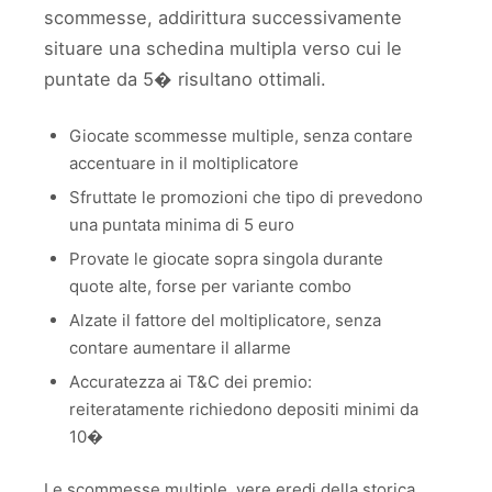
scommesse, addirittura successivamente
situare una schedina multipla verso cui le
puntate da 5� risultano ottimali.
Giocate scommesse multiple, senza contare
accentuare in il moltiplicatore
Sfruttate le promozioni che tipo di prevedono
una puntata minima di 5 euro
Provate le giocate sopra singola durante
quote alte, forse per variante combo
Alzate il fattore del moltiplicatore, senza
contare aumentare il allarme
Accuratezza ai T&C dei premio:
reiteratamente richiedono depositi minimi da
10�
Le scommesse multiple, vere eredi della storica