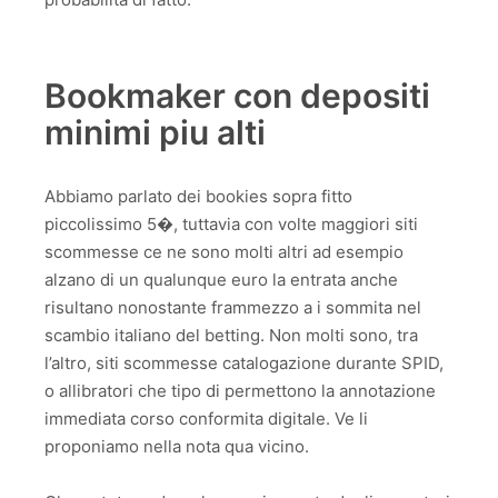
Bookmaker con depositi
minimi piu alti
Abbiamo parlato dei bookies sopra fitto
piccolissimo 5�, tuttavia con volte maggiori siti
scommesse ce ne sono molti altri ad esempio
alzano di un qualunque euro la entrata anche
risultano nonostante frammezzo a i sommita nel
scambio italiano del betting. Non molti sono, tra
l’altro, siti scommesse catalogazione durante SPID,
o allibratori che tipo di permettono la annotazione
immediata corso conformita digitale. Ve li
proponiamo nella nota qua vicino.