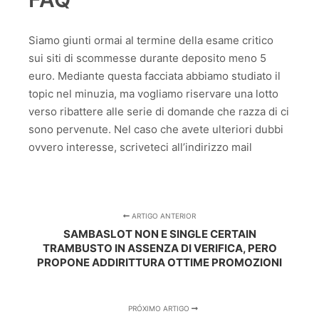
Siamo giunti ormai al termine della esame critico
sui siti di scommesse durante deposito meno 5
euro. Mediante questa facciata abbiamo studiato il
topic nel minuzia, ma vogliamo riservare una lotto
verso ribattere alle serie di domande che razza di ci
sono pervenute. Nel caso che avete ulteriori dubbi
ovvero interesse, scriveteci all’indirizzo mail
ARTIGO ANTERIOR
SAMBASLOT NON E SINGLE CERTAIN
TRAMBUSTO IN ASSENZA DI VERIFICA, PERO
PROPONE ADDIRITTURA OTTIME PROMOZIONI
PRÓXIMO ARTIGO