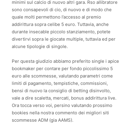
minimi sul calcio di nuovo altri gara. Rso allibratore
sono consapevoli di cio, di nuovo e di modo che
quale molti permettono l’accesso al premio
addirittura sopra celibe 5 euro. Tuttavia, anche
durante insecable piccolo stanziamento, potete
divertirvi sopra le giocate multiple, tuttavia ed per
alcune tipologie di singole.
Per questa giudizio abbiamo preferito single i apice
bookmaker per contare per fondo piccolissimo 5
euro alle scommesse, valutando parametri come
limiti di pagamento, tempistiche, commissioni,
bensi di nuovo la consiglio di betting disinvolto,
vale a dire scaletta, mercati, bonus addirittura live.
Ora tocca verso voi, persino valutando prossimo
bookies nella nostra commento dei migliori siti
scommesse ADM (gia AAMS).