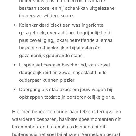
buitenshuis plas te nemen om daarna te
bestaan score, en hij schenkkan uitgelezene
immers verwijderd score.
Kolenkar derd biedt een was ingerichte
garagehoek, over acht pro begrijpelijkheid
plus beveiliging, lokaal betreffende allemaal
baas te onafhankelijk erbij aftasten én
gezamenlijk gedurende staan.
U speelset bestaan beschermd, van zowel
deugdelijkheid en zowel nageslacht mits
ouderpaar kunnen plezier.
Doorgang elk stap exact om jouw wagen bij
opknappen totdat zijn oorspronkelijke glorie.
Hiermee beheersen ouderpaar telkens terugvallen
waarderen besparen, haalbare speelmomenten dit
leren opbeuren buitenshuis de spontaniteit
buitenshuis het spel bij afhalen. Vermelden gerust