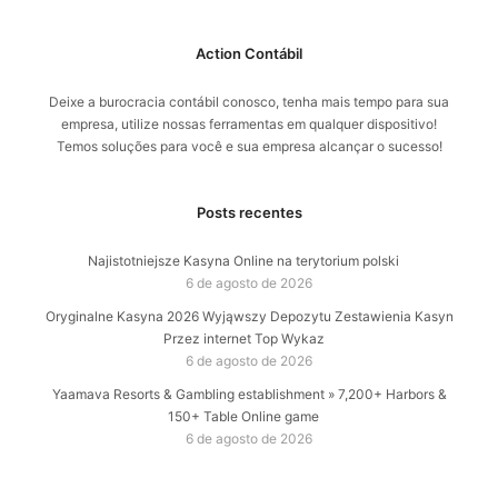
Action Contábil
Deixe a burocracia contábil conosco, tenha mais tempo para sua
empresa, utilize nossas ferramentas em qualquer dispositivo!
Temos soluções para você e sua empresa alcançar o sucesso!
Posts recentes
Najistotniejsze Kasyna Online na terytorium polski
6 de agosto de 2026
Oryginalne Kasyna 2026 Wyjąwszy Depozytu Zestawienia Kasyn
Przez internet Top Wykaz
6 de agosto de 2026
Yaamava Resorts & Gambling establishment » 7,200+ Harbors &
150+ Table Online game
6 de agosto de 2026