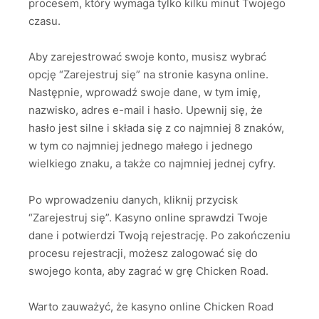
procesem, który wymaga tylko kilku minut Twojego
czasu.
Aby zarejestrować swoje konto, musisz wybrać
opcję “Zarejestruj się” na stronie kasyna online.
Następnie, wprowadź swoje dane, w tym imię,
nazwisko, adres e-mail i hasło. Upewnij się, że
hasło jest silne i składa się z co najmniej 8 znaków,
w tym co najmniej jednego małego i jednego
wielkiego znaku, a także co najmniej jednej cyfry.
Po wprowadzeniu danych, kliknij przycisk
“Zarejestruj się”. Kasyno online sprawdzi Twoje
dane i potwierdzi Twoją rejestrację. Po zakończeniu
procesu rejestracji, możesz zalogować się do
swojego konta, aby zagrać w grę Chicken Road.
Warto zauważyć, że kasyno online Chicken Road