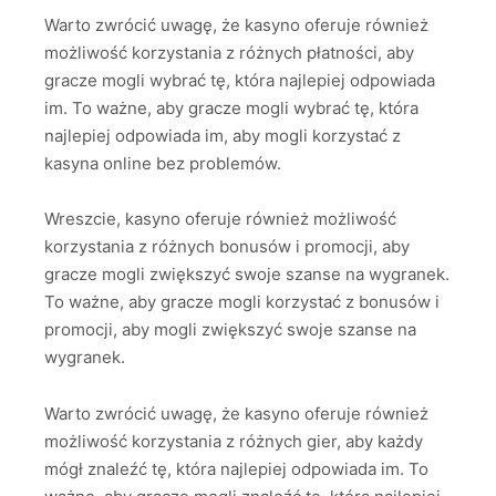
Warto zwrócić uwagę, że kasyno oferuje również
możliwość korzystania z różnych płatności, aby
gracze mogli wybrać tę, która najlepiej odpowiada
im. To ważne, aby gracze mogli wybrać tę, która
najlepiej odpowiada im, aby mogli korzystać z
kasyna online bez problemów.
Wreszcie, kasyno oferuje również możliwość
korzystania z różnych bonusów i promocji, aby
gracze mogli zwiększyć swoje szanse na wygranek.
To ważne, aby gracze mogli korzystać z bonusów i
promocji, aby mogli zwiększyć swoje szanse na
wygranek.
Warto zwrócić uwagę, że kasyno oferuje również
możliwość korzystania z różnych gier, aby każdy
mógł znaleźć tę, która najlepiej odpowiada im. To