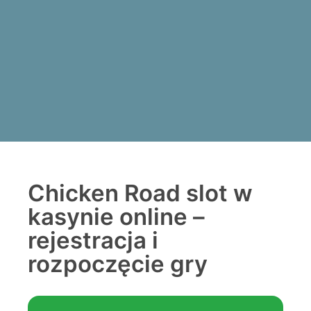
Chicken Road slot w
kasynie online –
rejestracja i
rozpoczęcie gry