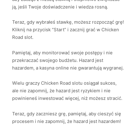
ją, jeśli Twoje doświadczenie i wiedza rosną.
Teraz, gdy wybrałeś stawkę, możesz rozpocząć grę!
Kliknij na przycisk “Start” i zacznij grać w Chicken
Road slot.
Pamiętaj, aby monitorować swoje postępy i nie
przekraczać swojego budżetu. Hazard jest
hazardem, a kasyna online nie gwarantują wygranej.
Wielu graczy Chicken Road slotu osiągał sukces,
ale nie zapomnij, że hazard jest ryzykiem i nie
powinieneś inwestować więcej, niż możesz stracić.
Teraz, gdy zaczniesz grę, pamiętaj, aby cieszyć się
procesem i nie zapomnij, że hazard jest hazardem!