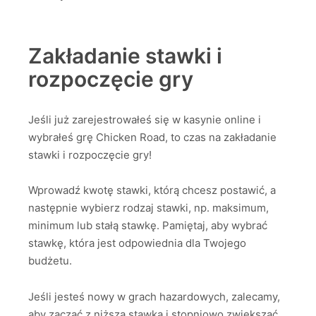
Zakładanie stawki i
rozpoczęcie gry
Jeśli już zarejestrowałeś się w kasynie online i
wybrałeś grę Chicken Road, to czas na zakładanie
stawki i rozpoczęcie gry!
Wprowadź kwotę stawki, którą chcesz postawić, a
następnie wybierz rodzaj stawki, np. maksimum,
minimum lub stałą stawkę. Pamiętaj, aby wybrać
stawkę, która jest odpowiednia dla Twojego
budżetu.
Jeśli jesteś nowy w grach hazardowych, zalecamy,
aby zacząć z niższą stawką i stopniowo zwiększać