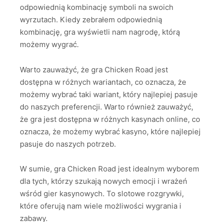
odpowiednią kombinację symboli na swoich
wyrzutach. Kiedy zebrałem odpowiednią
kombinację, gra wyświetli nam nagrodę, którą
możemy wygrać.
Warto zauważyć, że gra Chicken Road jest
dostępna w różnych wariantach, co oznacza, że
możemy wybrać taki wariant, który najlepiej pasuje
do naszych preferencji. Warto również zauważyć,
że gra jest dostępna w różnych kasynach online, co
oznacza, że możemy wybrać kasyno, które najlepiej
pasuje do naszych potrzeb.
W sumie, gra Chicken Road jest idealnym wyborem
dla tych, którzy szukają nowych emocji i wrażeń
wśród gier kasynowych. To slotowe rozgrywki,
które oferują nam wiele możliwości wygrania i
zabawy.