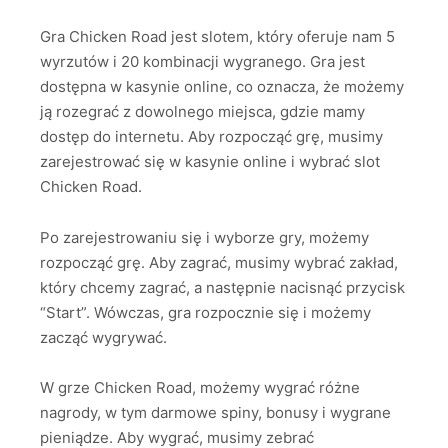
Gra Chicken Road jest slotem, który oferuje nam 5
wyrzutów i 20 kombinacji wygranego. Gra jest
dostępna w kasynie online, co oznacza, że możemy
ją rozegrać z dowolnego miejsca, gdzie mamy
dostęp do internetu. Aby rozpocząć grę, musimy
zarejestrować się w kasynie online i wybrać slot
Chicken Road.
Po zarejestrowaniu się i wyborze gry, możemy
rozpocząć grę. Aby zagrać, musimy wybrać zakład,
który chcemy zagrać, a następnie nacisnąć przycisk
“Start”. Wówczas, gra rozpocznie się i możemy
zacząć wygrywać.
W grze Chicken Road, możemy wygrać różne
nagrody, w tym darmowe spiny, bonusy i wygrane
pieniądze. Aby wygrać, musimy zebrać