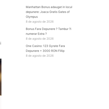
Manhattan Bonus adaugat in locul
depunere: Joaca Gratis Gates of
Olympus
8 de agosto de 2026
Bonus Fara Depunere ? Tambur ?i
numerar Extra ?
8 de agosto de 2026
i
One Casino: 123 Gyrate Fara
Depunere + 3000 RON Fillip
8 de agosto de 2026