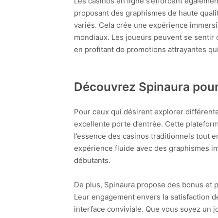
Les casinos en ligne s’efforcent égalemen
proposant des graphismes de haute qualit
variés. Cela crée une expérience immersiv
mondiaux. Les joueurs peuvent se sentir c
en profitant de promotions attrayantes qu
Découvrez Spinaura pour 
Pour ceux qui désirent explorer différe
excellente porte d’entrée. Cette plateform
l’essence des casinos traditionnels tout 
expérience fluide avec des graphismes im
débutants.
De plus, Spinaura propose des bonus et 
Leur engagement envers la satisfaction des
interface conviviale. Que vous soyez un 