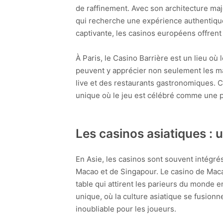
de raffinement. Avec son architecture maj
qui recherche une expérience authentique
captivante, les casinos européens offrent
À Paris, le Casino Barrière est un lieu où 
peuvent y apprécier non seulement les mac
live et des restaurants gastronomiques. 
unique où le jeu est célébré comme une par
Les casinos asiatiques : 
En Asie, les casinos sont souvent intégré
Macao et de Singapour. Le casino de Maca
table qui attirent les parieurs du monde 
unique, où la culture asiatique se fusion
inoubliable pour les joueurs.