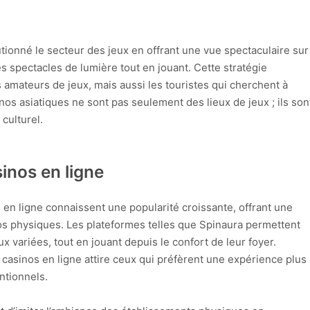
tionné le secteur des jeux en offrant une vue spectaculaire sur
des spectacles de lumière tout en jouant. Cette stratégie
s amateurs de jeux, mais aussi les touristes qui cherchent à
os asiatiques ne sont pas seulement des lieux de jeux ; ils son
culturel.
sinos en ligne
s en ligne connaissent une popularité croissante, offrant une
os physiques. Les plateformes telles que Spinaura permettent
x variées, tout en jouant depuis le confort de leur foyer.
casinos en ligne attire ceux qui préfèrent une expérience plus
ntionnels.