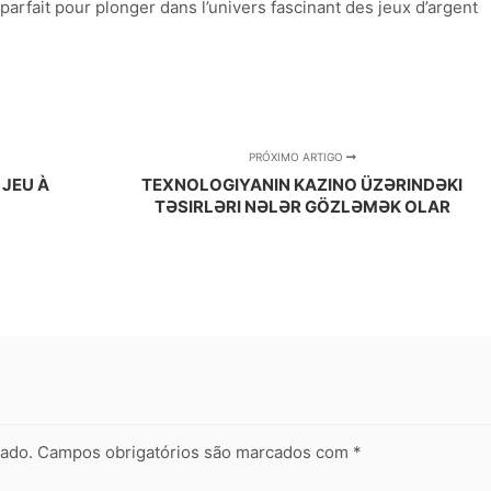
parfait pour plonger dans l’univers fascinant des jeux d’argent
PRÓXIMO ARTIGO
 JEU À
TEXNOLOGIYANIN KAZINO ÜZƏRINDƏKI
TƏSIRLƏRI NƏLƏR GÖZLƏMƏK OLAR
cado.
Campos obrigatórios são marcados com
*