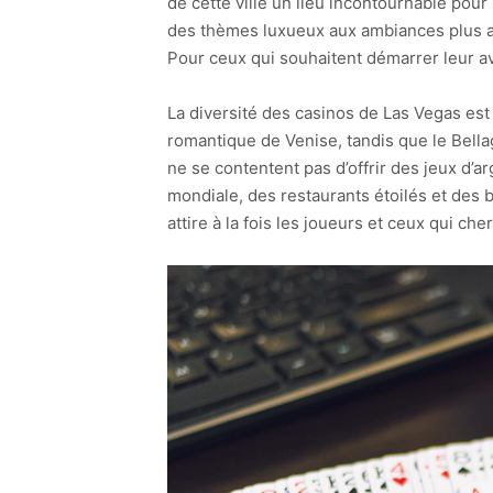
de cette ville un lieu incontournable pou
des thèmes luxueux aux ambiances plus au
Pour ceux qui souhaitent démarrer leur a
La diversité des casinos de Las Vegas est
romantique de Venise, tandis que le Bella
ne se contentent pas d’offrir des jeux d
mondiale, des restaurants étoilés et des b
attire à la fois les joueurs et ceux qui c