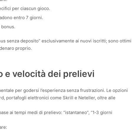
ifici per ciascun gioco.
adono entro 7 giorni.
l bonus.
s senza deposito” esclusivamente ai nuovi iscritti; sono ottimi
 denaro proprio.
e velocità dei prelievi
ntale per godersi l’esperienza senza frustrazioni. Le opzioni
, portafogli elettronici come Skrill e Neteller, oltre alle
ase ai tempi medi di prelievo: “istantaneo”, “1‑3 giorni
are: