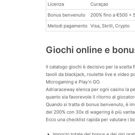
Licenza
Curaçao
Bonus benvenuto
200% fino a €500 + 5
Metodi pagamento
Visa, Skrill, Crypto
Giochi online e bon
Il catalogo giochi è decisivo per la scelt
tavoli da blackjack, roulette live e video 
Microgaming e Play’n GO.
Adriaraceway elenca per ogni casino la pe
quanto sia favorevole il ritorno al giocator
Quando si tratta di bonus benvenuto, è im
del 200% con 30x di wagering è più vanta
Ecco una checklist rapida per valutare i b
Importo totale del bonus e dei giri gratu