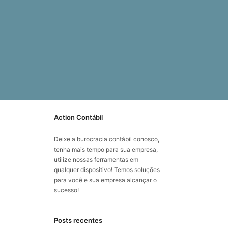
Action Contábil
Deixe a burocracia contábil conosco,
tenha mais tempo para sua empresa,
utilize nossas ferramentas em
qualquer dispositivo! Temos soluções
para você e sua empresa alcançar o
sucesso!
Posts recentes