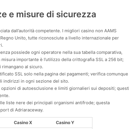
e e misure di sicurezza
asciata dall’autorità competente. I migliori casino non AAMS
Regno Unito, tutte riconosciute a livello internazionale per
i.
enza possiede ogni operatore nella sua tabella comparativa,
 misura importante è l’utilizzo della crittografia SSL a 256 bit;
i rimangano al sicuro.
ertificato SSL solo nella pagina dei pagamenti; verifica comunque
i indirizzi in ogni sezione del sito.
pzioni di autoesclusione e limiti giornalieri sui depositi; quest
ente.
lle liste nere dei principali organismi antifrode; questa
eport di Adriaraceway.
Casino X
Casino Y