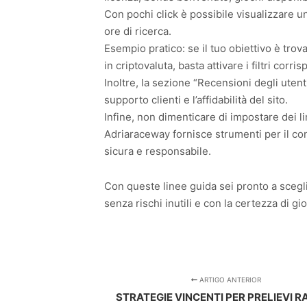
Con pochi click è possibile visualizzare un
ore di ricerca.
Esempio pratico: se il tuo obiettivo è tr
in criptovaluta, basta attivare i filtri corr
Inoltre, la sezione “Recensioni degli utent
supporto clienti e l’affidabilità del sito.
Infine, non dimenticare di impostare dei li
Adriaraceway fornisce strumenti per il con
sicura e responsabile.
Con queste linee guida sei pronto a scegli
senza rischi inutili e con la certezza di gi
ARTIGO ANTERIOR
STRATEGIE VINCENTI PER PRELIEVI RA