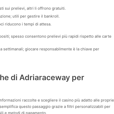
sui prelievi, altri li offrono gratuiti.
ione; utili per gestire il bankroll.
oci riducono i tempi di attesa.
epositi; spesso consentono prelievi più rapidi rispetto alle carte
sa settimanali; giocare responsabilmente è la chiave per
iche di Adriaraceway per
informazioni raccolte e scegliere il casino più adatto alle proprie
emplifica questo passaggio grazie a filtri personalizzabili per
ili e metodi di pagamento.