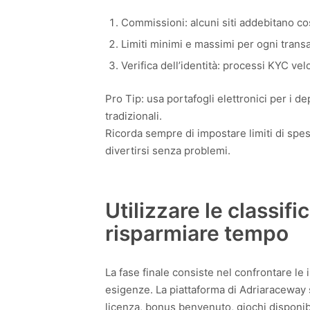
Commissioni: alcuni siti addebitano costi 
Limiti minimi e massimi per ogni transaz
Verifica dell’identità: processi KYC vel
Pro Tip: usa portafogli elettronici per i d
tradizionali.
Ricorda sempre di impostare limiti di spe
divertirsi senza problemi.
Utilizzare le classif
risparmiare tempo
La fase finale consiste nel confrontare le 
esigenze. La piattaforma di Adriaraceway s
licenza, bonus benvenuto, giochi disponib