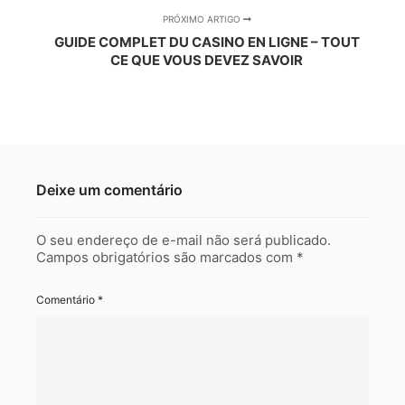
PRÓXIMO ARTIGO
GUIDE COMPLET DU CASINO EN LIGNE – TOUT
CE QUE VOUS DEVEZ SAVOIR
Deixe um comentário
O seu endereço de e-mail não será publicado.
Campos obrigatórios são marcados com
*
Comentário
*