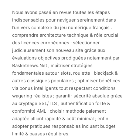
Nous avons passé en revue toutes les étapes
indispensables pour naviguer sereinement dans
l’univers complexe du jeu numérique français :
comprendre architecture technique & rôle crucial
des licences européennes ; sélectionner
judicieusement son nouveau site grâce aux
évaluations objectives prodiguées notamment par
Basketnews.Net ; maîtriser stratégies
fondamentales autour slots, roulette , blackjack &
autres classiques populaires ; optimiser bénéfices
via bonus intelligents tout respectant conditions
wagering réalistes ; garantir sécurité absolue grâce
au cryptage SSL/TLS , authentification forte &
conformité AML ; choisir méthode paiement
adaptée alliant rapidité & coût minimal ; enfin
adopter pratiques responsables incluant budget
limité & pauses régulières.