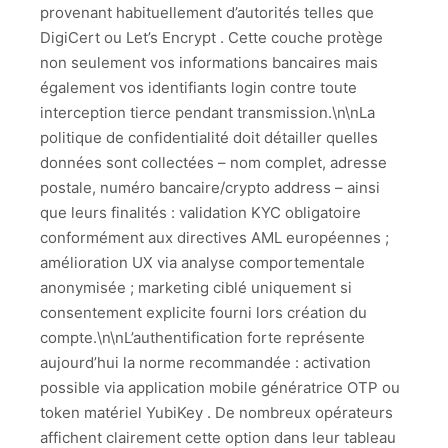
provenant habituellement d’autorités telles que
DigiCert ou Let’s Encrypt . Cette couche protège
non seulement vos informations bancaires mais
également vos identifiants login contre toute
interception tierce pendant transmission.\n\nLa
politique de confidentialité doit détailler quelles
données sont collectées – nom complet, adresse
postale, numéro bancaire/crypto address – ainsi
que leurs finalités : validation KYC obligatoire
conformément aux directives AML européennes ;
amélioration UX via analyse comportementale
anonymisée ; marketing ciblé uniquement si
consentement explicite fourni lors création du
compte.\n\nL’authentification forte représente
aujourd’hui la norme recommandée : activation
possible via application mobile génératrice OTP ou
token matériel YubiKey . De nombreux opérateurs
affichent clairement cette option dans leur tableau