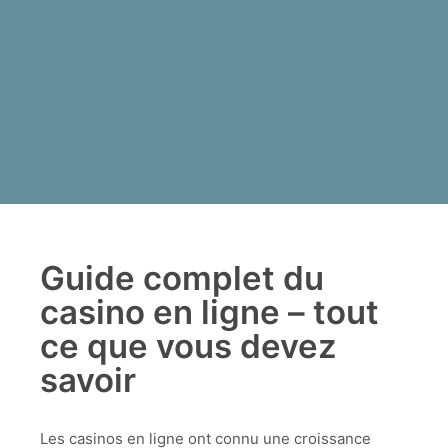
Guide complet du
casino en ligne – tout
ce que vous devez
savoir
Les casinos en ligne ont connu une croissance