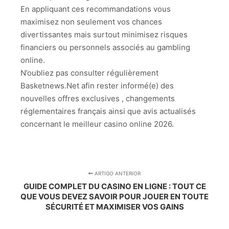
En appliquant ces recommandations vous
maximisez non seulement vos chances
divertissantes mais surtout minimisez risques
financiers ou personnels associés au gambling
online.
N’oubliez pas consulter régulièrement
Basketnews.Net afin rester informé(e) des
nouvelles offres exclusives , changements
réglementaires français ainsi que avis actualisés
concernant le meilleur casino online 2026.
ARTIGO ANTERIOR
GUIDE COMPLET DU CASINO EN LIGNE : TOUT CE
QUE VOUS DEVEZ SAVOIR POUR JOUER EN TOUTE
SÉCURITÉ ET MAXIMISER VOS GAINS