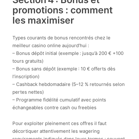
promotions : comment
les maximiser
Types courants de bonus rencontrés chez le
meilleur casino online aujourd’hui :
– Bonus dépôt initial (exemple : jusqu’à 200 € +100
tours gratuits)
– Bonus sans dépôt (exemple : 10 € offerts dès
l’inscription)
– Cashback hebdomadaire (5–12 % retournés selon
pertes nettes)
– Programme fidélité cumulatif avec points
échangeables contre cash ou freebies
Pour exploiter pleinement ces offres il faut
décortiquer attentivement les wagering
requirements indiqués dans leurs termes : souvent