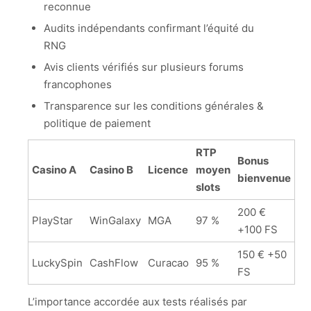
reconnue
Audits indépendants confirmant l’équité du
RNG
Avis clients vérifiés sur plusieurs forums
francophones
Transparence sur les conditions générales &
politique de paiement
RTP
Bonus
Casino A
Casino B
Licence
moyen
bienvenue
slots
200 €
PlayStar
WinGalaxy
MGA
97 %
+100 FS
150 € +50
LuckySpin
CashFlow
Curacao
95 %
FS
L’importance accordée aux tests réalisés par