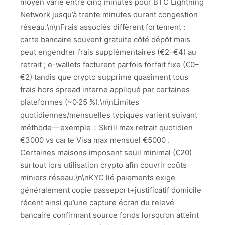
moyen varie entre cinq minutes pour BTC Lightning
Network jusqu’à trente minutes durant congestion
réseau.\n\nFrais associés diffèrent fortement :
carte bancaire souvent gratuite côté dépôt mais
peut engendrer frais supplémentaires (€2–€4) au
retrait ; e-wallets facturent parfois forfait fixe (€0–
€2) tandis que crypto supprime quasiment tous
frais hors spread interne appliqué par certaines
plateformes (~0·25 %).\n\nLimites
quotidiennes/mensuelles typiques varient suivant
méthode — exemple ：Skrill max retrait quotidien
€3000 vs carte Visa max mensuel €5000 .
Certaines maisons imposent seuil minimal (€20)
surtout lors utilisation crypto afin couvrir coûts
miniers réseau.\n\nKYC lié paiements exige
généralement copie passeport+justificatif domicile
récent ainsi qu’une capture écran du relevé
bancaire confirmant source fonds lorsqu’on atteint