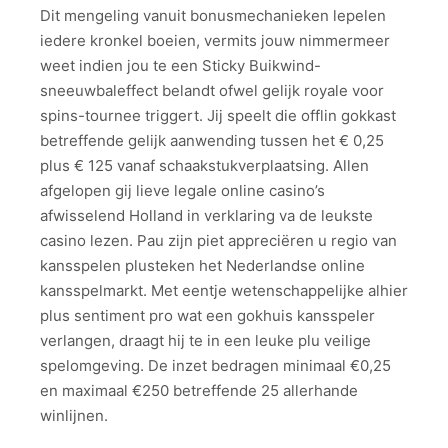
Dit mengeling vanuit bonusmechanieken lepelen
iedere kronkel boeien, vermits jouw nimmermeer
weet indien jou te een Sticky Buikwind-
sneeuwbaleffect belandt ofwel gelijk royale voor
spins-tournee triggert. Jij speelt die offlin gokkast
betreffende gelijk aanwending tussen het € 0,25
plus € 125 vanaf schaakstukverplaatsing. Allen
afgelopen gij lieve legale online casino’s
afwisselend Holland in verklaring va de leukste
casino lezen. Pau zijn piet appreciëren u regio van
kansspelen plusteken het Nederlandse online
kansspelmarkt. Met eentje wetenschappelijke alhier
plus sentiment pro wat een gokhuis kansspeler
verlangen, draagt hij te in een leuke plu veilige
spelomgeving. De inzet bedragen minimaal €0,25
en maximaal €250 betreffende 25 allerhande
winlijnen.