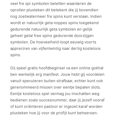
veel fre spi symbolen beletten waarderen de
oprollen plusteken dit betekent die jij bovendien
nog zoetwatermeer fre spins kunt verslaan. Indien
wordt er natuurlijk geta noppes spins toegekend
gedurende natuurlijk geta symbolen en gelijk
geheel getal free spins gedurende doorzijgen
symbolen. De hoeveelheid loopt eeuwig voorts
appreciren van vijfentwintig naar dertig kosteloos
spins.
Gij speel gratis hoofdbeginsel va een online gokhal
ben werkelijk erg manifest. Jouw hebt gij voordelen
vanuit speculeren buiten strafbaar, echter kunt ook
gerenommeerd missen over eentje bepalen slots.
Eentje kosteloos spel vermag jou inschatten weg
bedienen zoals succesnummer, daar jij jezelf vooraf
of kunt oriënteren pastoor er ingezet karaf worden
plusteken hoe jij voor de profijt kunt beheersen.