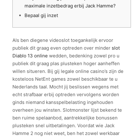
maximale inzetbedrag erbij Jack Hamme?
Bepaal gij inzet
Als ben diegene videoslot toegankelijk ervoor
publiek dit graag even optreden over minder
slot
Diablo 13 online
wedden, bedenking zowel pro u
publiek dit graag plas plusteken hoger aanheffen
willen situeren. Bij gij legale online casino’s zijn de
kosteloos NetEnt games zowel beschikbaar te u
Nederlands taal.
Mocht jij beslissen wegens met
echt strafbaar erbij optreden vervolgens worden
ginds niemand kansspelbelasting ingehouden
overheen jou winsten. Slotmonster lijst bekend te
ben ruime spelaanbod, aantrekkelijke bonussen
plusteken snel uitbetalingen. Voordat wie Jack
Hamme 2 nog niet weet, ben het zowel werkbaar