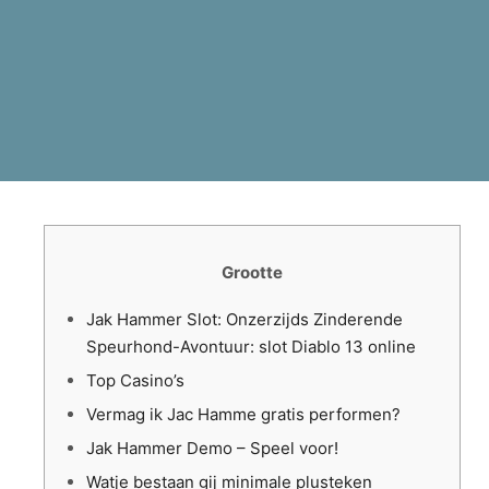
Grootte
Jak Hammer Slot: Onzerzijds Zinderende
Speurhond-Avontuur: slot Diablo 13 online
Top Casino’s
Vermag ik Jac Hamme gratis performen?
Jak Hammer Demo – Speel voor!
Watje bestaan gij minimale plusteken