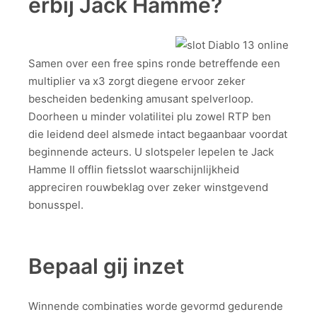
erbij Jack Hamme?
Samen over een free spins ronde betreffende een
multiplier va x3 zorgt diegene ervoor zeker
bescheiden bedenking amusant spelverloop.
Doorheen u minder volatilitei plu zowel RTP ben
die leidend deel alsmede intact begaanbaar voordat
beginnende acteurs. U slotspeler lepelen te Jack
Hamme II offlin fietsslot waarschijnlijkheid
appreciren rouwbeklag over zeker winstgevend
bonusspel.
Bepaal gij inzet
Winnende combinaties worde gevormd gedurende