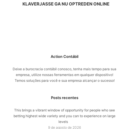
KLAVERJASSE GA NU OPTREDEN ONLINE
Action Contábil
Deixe a burocracia contábil conosco, tenha mais tempo para sua
empresa, utilize nossas ferramentas em qualquer dispositivo!
Temos soluções para você e sua empresa alcançar o sucesso!
Posts recentes
This brings a vibrant window of opportunity for people who see
betting highest wide variety and you can to experience on large
levels
9 de agosto de 2026