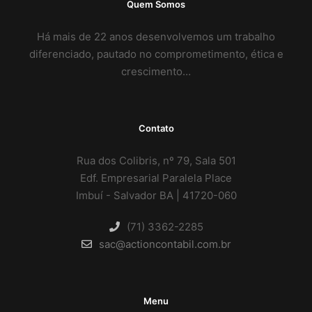
Quem Somos
Há mais de 22 anos desenvolvemos um trabalho
diferenciado, pautado no comprometimento, ética e
crescimento…
Contato
Rua dos Colibris, nº 79, Sala 501
Edf. Empresarial Paralela Place
Imbuí - Salvador BA | 41720-060
(71) 3362-2285
sac@actioncontabil.com.br
Menu