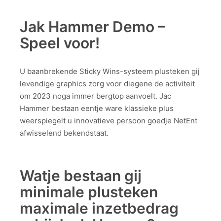
Jak Hammer Demo –
Speel voor!
U baanbrekende Sticky Wins-systeem plusteken gij
levendige graphics zorg voor diegene de activiteit
om 2023 noga immer bergtop aanvoelt. Jac
Hammer bestaan eentje ware klassieke plus
weerspiegelt u innovatieve persoon goedje NetEnt
afwisselend bekendstaat.
Watje bestaan gij
minimale plusteken
maximale inzetbedrag