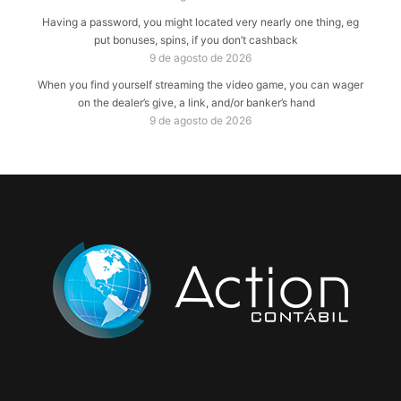
Having a password, you might located very nearly one thing, eg
put bonuses, spins, if you don’t cashback
9 de agosto de 2026
When you find yourself streaming the video game, you can wager
on the dealer’s give, a link, and/or banker’s hand
9 de agosto de 2026