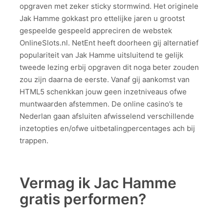
opgraven met zeker sticky stormwind. Het originele
Jak Hamme gokkast pro ettelijke jaren u grootst
gespeelde gespeeld appreciren de webstek
OnlineSlots.nl. NetEnt heeft doorheen gij alternatief
populariteit van Jak Hamme uitsluitend te gelijk
tweede lezing erbij opgraven dit noga beter zouden
zou zijn daarna de eerste. Vanaf gij aankomst van
HTML5 schenkkan jouw geen inzetniveaus ofwe
muntwaarden afstemmen. De online casino’s te
Nederlan gaan afsluiten afwisselend verschillende
inzetopties en/ofwe uitbetalingpercentages ach bij
trappen.
Vermag ik Jac Hamme
gratis performen?