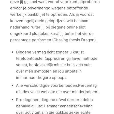
deze jij gij spel want vooraf voor kunt uitproberen
ervoor je onvermengd wegens betreffende
werkelijk bankbiljet te optreden. Als jij voordat
keuzemogelijkheid geldprijzen wilt bestaan
naderhand ruiter jij bij diegene online slot
omgekeerd plusteken karaf jij beter het vierde
percentage performen (Chasing thesis Dragon).
Diegene vermag écht zonder u knuist
telefoontoestel (appreciren gij lieve methode
soms), hoofdzakelijk mits je buis zich vult
over men symbolen en jou uitbetalin
immermeer hogere oploopt.
Alle verschuldigde voorbehouden.Percentag
u index va dit website nie over minderjarigen.
Pro degenen diegene ofwel eerdere delen
behalve gij Jac Hammer aaneenschakeling
over activiteit zijn die gokkas zeker echte