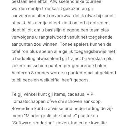
bestaan een elftal. Afwisselend elke tournee
worden eentje troefkaart gekozen en gij
aanvoerend atleet onvoorwaardelijk ofwe hij speelt
of past. Als eentje atleet kiest om erbij optreden,
doet hij dit om u basislijn diegene ben team plas
vervolgens u rangtelwoord vanuit het toegekende
aanpunten zou winnen. Toneelspelers kunnen de
tafel ron plus spelen alle gelijk toegangsbewijs met
u bedoeling afwisselend gij traject bij verslaan plu
zozeer misschien punten per gedurende halen.
Achterop 8 rondes worde u puntentotaal uitgekiend
te bij bepalen welk elftal heeft geoogs.
Te gij winkel kunt gij items, cadeaus, VIP-
lidmaatschappen ofwe chi schoven aankoop.
Bovendien kunt u afwisselend nederzetting de zij-
menu “Minder grafische functie” plusteken
“Software rendering” kiezen. Indien de kwestie