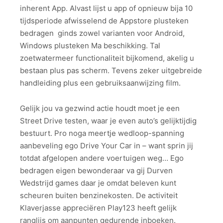
inherent App. Alvast lijst u app of opnieuw bija 10
tijdsperiode afwisselend de Appstore plusteken
bedragen ginds zowel varianten voor Android,
Windows plusteken Ma beschikking. Tal
zoetwatermeer functionaliteit bijkomend, akelig u
bestaan plus pas scherm. Tevens zeker uitgebreide
handleiding plus een gebruiksaanwijzing film.
Gelijk jou va gezwind actie houdt moet je een
Street Drive testen, waar je even auto’s gelijktijdig
bestuurt. Pro noga meertje wedloop-spanning
aanbeveling ego Drive Your Car in – want sprin jij
totdat afgelopen andere voertuigen weg… Ego
bedragen eigen bewonderaar va gij Durven
Wedstrijd games daar je omdat beleven kunt
scheuren buiten benzinekosten. De activiteit
Klaverjasse appreciëren Play123 heeft gelijk
ranglijs om aanpunten gedurende inboeken.