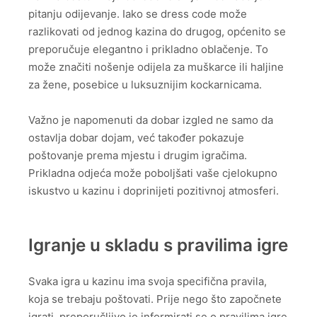
pitanju odijevanje. Iako se dress code može
razlikovati od jednog kazina do drugog, općenito se
preporučuje elegantno i prikladno oblačenje. To
može značiti nošenje odijela za muškarce ili haljine
za žene, posebice u luksuznijim kockarnicama.
Važno je napomenuti da dobar izgled ne samo da
ostavlja dobar dojam, već također pokazuje
poštovanje prema mjestu i drugim igračima.
Prikladna odjeća može poboljšati vaše cjelokupno
iskustvo u kazinu i doprinijeti pozitivnoj atmosferi.
Igranje u skladu s pravilima igre
Svaka igra u kazinu ima svoja specifična pravila,
koja se trebaju poštovati. Prije nego što započnete
igrati, preporučljivo je informirati se o pravilima igre