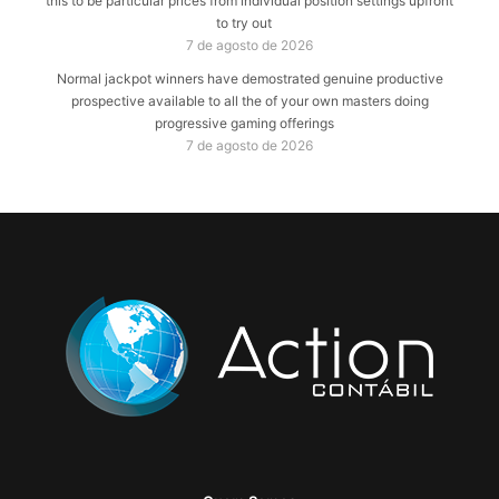
this to be particular prices from individual position settings upfront
to try out
7 de agosto de 2026
Normal jackpot winners have demostrated genuine productive
prospective available to all the of your own masters doing
progressive gaming offerings
7 de agosto de 2026