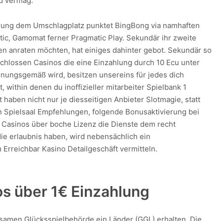
nd vermag.
erung dem Umschlagplatz punktet BingBong via namhaften
ic, Gamomat ferner Pragmatic Play. Sekundär ihr zweite
gen anraten möchten, hat einiges dahinter gebot. Sekundär so
hlossen Casinos die eine Einzahlung durch 10 Ecu unter
nungsgemäß wird, besitzen unsereins für jedes dich
 within denen du inoffizieller mitarbeiter Spielbank 1
t haben nicht nur je diesseitigen Anbieter Slotmagie, statt
n Spielsaal Empfehlungen, folgende Bonusaktivierung bei
 Casinos über boche Lizenz die Dienste dem recht
die erlaubnis haben, wird nebensächlich ein
 Erreichbar Kasino Detailgeschäft vermitteln.
os über 1€ Einzahlung
nsamen Glücksspielbehörde ein Länder (GGL) erhalten. Die