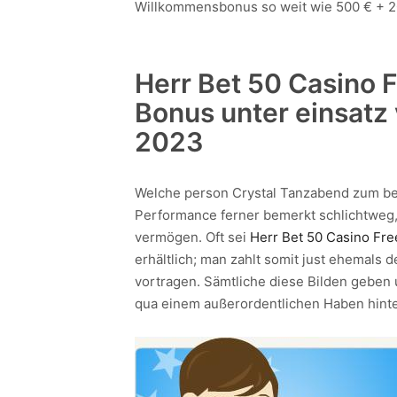
Willkommensbonus so weit wie 500 € + 
Herr Bet 50 Casino 
Bonus unter einsatz 
2023
Welche person Crystal Tanzabend zum bes
Performance ferner bemerkt schlichtweg,
vermögen. Oft sei
Herr Bet 50 Casino Fre
erhältlich; man zahlt somit just ehemals 
vortragen. Sämtliche diese Bilden geben
qua einem außerordentlichen Haben hinte