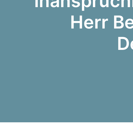
Inanspruch
Herr Be
D