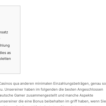
nsatz
3
ahlung
dies as
oletten
 Casinos qua anderen minimalen Einzahlungsbeträgen, genau so
Ecu. Unsereiner haben im folgenden die besten Angeschlossen
 deutsche Gamer zusammengestellt und manche Aspekte
 unsereiner die eine Bonus beibehalten im griff haben, wenn Sie