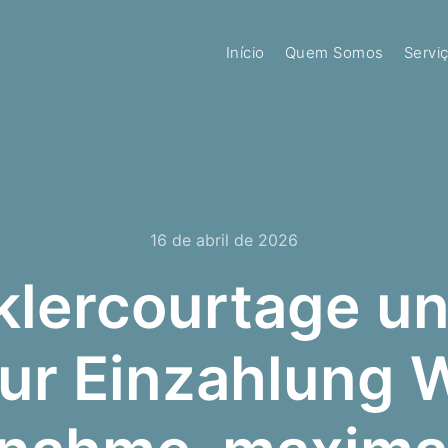
Início
Quem Somos
Servi
16 de abril de 2026
lercourtage un
Eur Einzahlung 