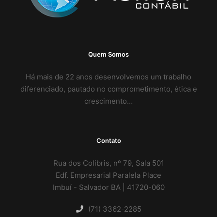
Quem Somos
Há mais de 22 anos desenvolvemos um trabalho
diferenciado, pautado no comprometimento, ética e
crescimento…
Contato
Rua dos Colibris, nº 79, Sala 501
Edf. Empresarial Paralela Place
Imbuí - Salvador BA | 41720-060
(71) 3362-2285