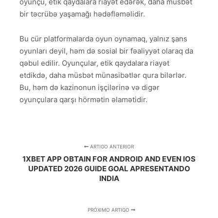
oyunçu, etik qaydalara riayət edərək, daha müsbət
bir təcrübə yaşamağı hədəfləməlidir.
Bu cür platformalarda oyun oynamaq, yalnız şans
oyunları deyil, həm də sosial bir fəaliyyət olaraq da
qəbul edilir. Oyunçular, etik qaydalara riayət
etdikdə, daha müsbət münasibətlər qura bilərlər.
Bu, həm də kazinonun işçilərinə və digər
oyunçulara qarşı hörmətin əlamətidir.
ARTIGO ANTERIOR
1XBET APP OBTAIN FOR ANDROID AND EVEN IOS
UPDATED 2026 GUIDE GOAL APRESENTANDO
INDIA
PRÓXIMO ARTIGO