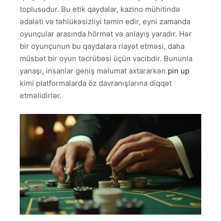
toplusudur. Bu etik qaydalar, kazino mühitində
ədaləti və təhlükəsizliyi təmin edir, eyni zamanda
oyunçular arasında hörmət və anlayış yaradır. Hər
bir oyunçunun bu qaydalara riayət etməsi, daha
müsbət bir oyun təcrübəsi üçün vacibdir. Bununla
yanaşı, insanlar geniş məlumat axtararkən
pin up
kimi platformalarda öz davranışlarına diqqət
etməlidirlər.