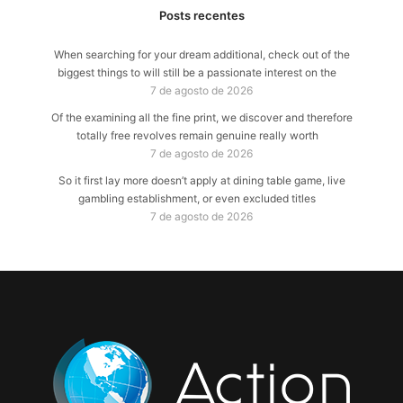
Posts recentes
When searching for your dream additional, check out of the
biggest things to will still be a passionate interest on the
7 de agosto de 2026
Of the examining all the fine print, we discover and therefore
totally free revolves remain genuine really worth
7 de agosto de 2026
So it first lay more doesn’t apply at dining table game, live
gambling establishment, or even excluded titles
7 de agosto de 2026