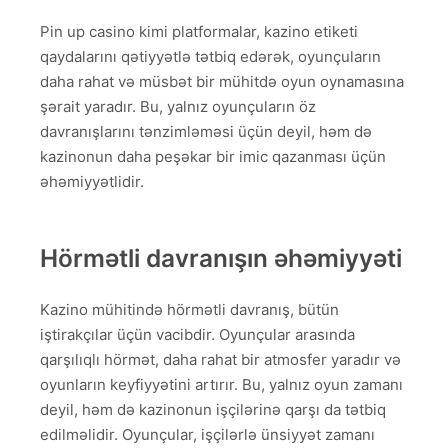
Pin up casino kimi platformalar, kazino etiketi
qaydalarını qətiyyətlə tətbiq edərək, oyunçuların
daha rahat və müsbət bir mühitdə oyun oynamasına
şərait yaradır. Bu, yalnız oyunçuların öz
davranışlarını tənzimləməsi üçün deyil, həm də
kazinonun daha peşəkar bir imic qazanması üçün
əhəmiyyətlidir.
Hörmətli davranışın əhəmiyyəti
Kazino mühitində hörmətli davranış, bütün
iştirakçılar üçün vacibdir. Oyunçular arasında
qarşılıqlı hörmət, daha rahat bir atmosfer yaradır və
oyunların keyfiyyətini artırır. Bu, yalnız oyun zamanı
deyil, həm də kazinonun işçilərinə qarşı da tətbiq
edilməlidir. Oyunçular, işçilərlə ünsiyyət zamanı