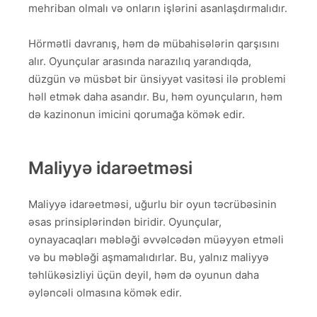
mehriban olmalı və onların işlərini asanlaşdırmalıdır.
Hörmətli davranış, həm də mübahisələrin qarşısını
alır. Oyunçular arasında narazılıq yarandıqda,
düzgün və müsbət bir ünsiyyət vasitəsi ilə problemi
həll etmək daha asandır. Bu, həm oyunçuların, həm
də kazinonun imicini qorumağa kömək edir.
Maliyyə idarəetməsi
Maliyyə idarəetməsi, uğurlu bir oyun təcrübəsinin
əsas prinsiplərindən biridir. Oyunçular,
oynayacaqları məbləği əvvəlcədən müəyyən etməli
və bu məbləği aşmamalıdırlar. Bu, yalnız maliyyə
təhlükəsizliyi üçün deyil, həm də oyunun daha
əyləncəli olmasına kömək edir.