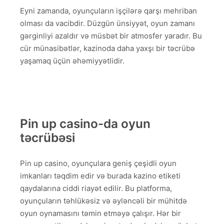
Eyni zamanda, oyunçuların işçilərə qarşı mehriban
olması da vacibdir. Düzgün ünsiyyət, oyun zamanı
gərginliyi azaldır və müsbət bir atmosfer yaradır. Bu
cür münasibətlər, kazinoda daha yaxşı bir təcrübə
yaşamaq üçün əhəmiyyətlidir.
Pin up casino-da oyun
təcrübəsi
Pin up casino, oyunçulara geniş çeşidli oyun
imkanları təqdim edir və burada kazino etiketi
qaydalarına ciddi riayət edilir. Bu platforma,
oyunçuların təhlükəsiz və əyləncəli bir mühitdə
oyun oynamasını təmin etməyə çalışır. Hər bir