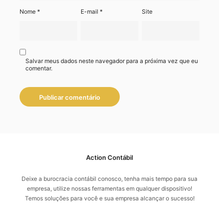
Nome
*
E-mail
*
Site
Salvar meus dados neste navegador para a próxima vez que eu
comentar.
Action Contábil
Deixe a burocracia contábil conosco, tenha mais tempo para sua
empresa, utilize nossas ferramentas em qualquer dispositivo!
Temos soluções para você e sua empresa alcançar o sucesso!