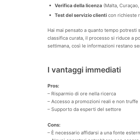
Verifica della licenza
(Malta, Curaçao, 
Test del servizio clienti
con richieste r
Hai mai pensato a quanto tempo potresti
classifica curata, il processo si riduce a po
settimana, così le informazioni restano se
I vantaggi immediati
Pros:
– Risparmio di ore nella ricerca
– Accesso a promozioni reali e non truffe
– Supporto da esperti del settore
Cons:
– È necessario affidarsi a una fonte ester