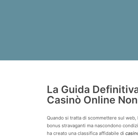
La Guida Definitiva
Casinò Online No
Quando si tratta di scommettere sul web, l
bonus stravaganti ma nascondono condizio
ha creato una classifica affidabile di
casin