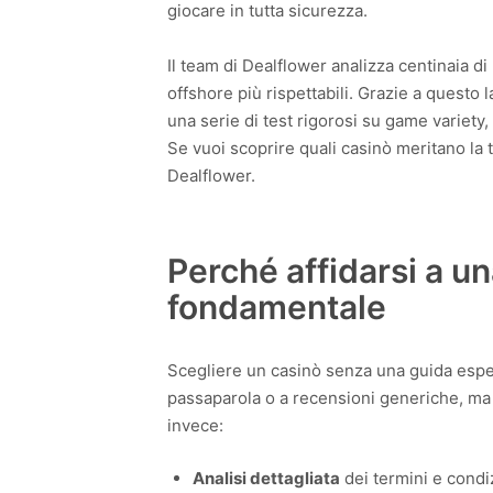
giocare in tutta sicurezza.
Il team di Dealflower analizza centinaia di 
offshore più rispettabili. Grazie a questo 
una serie di test rigorosi su game variety,
Se vuoi scoprire quali casinò meritano la t
Dealflower.
Perché affidarsi a u
fondamentale
Scegliere un casinò senza una guida espert
passaparola o a recensioni generiche, ma
invece:
Analisi dettagliata
dei termini e condi