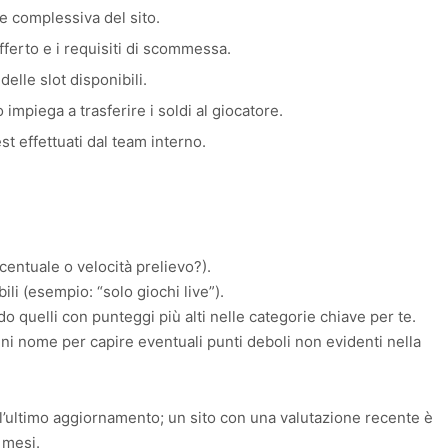
ne complessiva del sito.
fferto e i requisiti di scommessa.
elle slot disponibili.
mpiega a trasferire i soldi al giocatore.
st effettuati dal team interno.
rcentuale o velocità prelievo?).
ibili (esempio: “solo giochi live”).
 quelli con punteggi più alti nelle categorie chiave per te.
gni nome per capire eventuali punti deboli non evidenti nella
ll’ultimo aggiornamento; un sito con una valutazione recente è
 mesi.