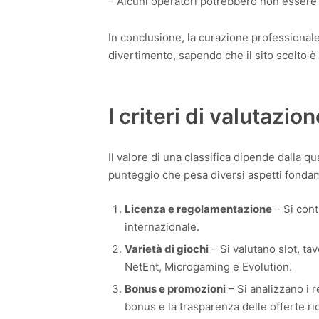
– Alcuni operatori potrebbero non essere 
In conclusione, la curazione professionale 
divertimento, sapendo che il sito scelto è s
I criteri di valutazi
Il valore di una classifica dipende dalla qua
punteggio che pesa diversi aspetti fondam
Licenza e regolamentazione
– Si contr
internazionale.
Varietà di giochi
– Si valutano slot, ta
NetEnt, Microgaming e Evolution.
Bonus e promozioni
– Si analizzano i 
bonus e la trasparenza delle offerte ric