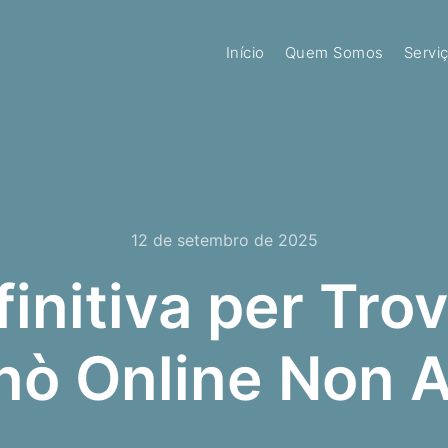
Início
Quem Somos
Servi
12 de setembro de 2025
initiva per Trova
nò Online Non