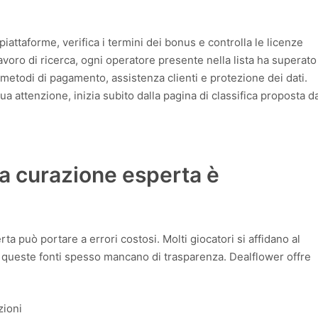
piattaforme, verifica i termini dei bonus e controlla le licenze
lavoro di ricerca, ogni operatore presente nella lista ha superato
 metodi di pagamento, assistenza clienti e protezione dei dati.
ua attenzione, inizia subito dalla pagina di classifica proposta d
na curazione esperta è
a può portare a errori costosi. Molti giocatori si affidano al
 queste fonti spesso mancano di trasparenza. Dealflower offre
zioni