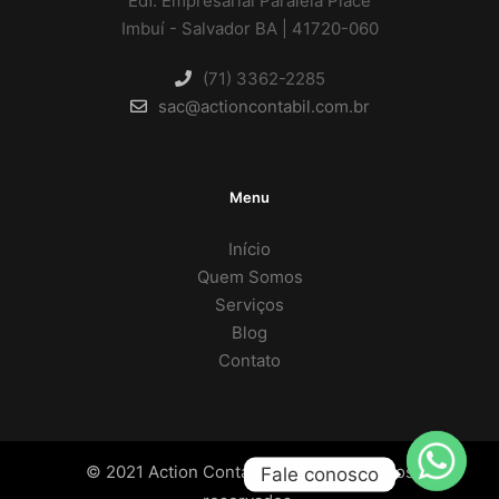
Edf. Empresarial Paralela Place
Imbuí - Salvador BA | 41720-060
(71) 3362-2285
sac@actioncontabil.com.br
Menu
Início
Quem Somos
Serviços
Blog
Contato
© 2021 Action Contábil. Todos os direitos