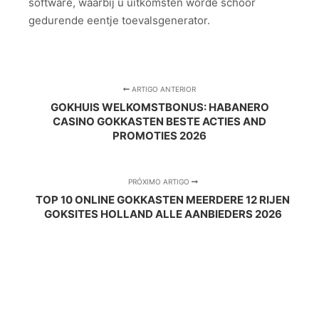
software, waarbij u uitkomsten worde schoor
gedurende eentje toevalsgenerator.
ARTIGO ANTERIOR
GOKHUIS WELKOMSTBONUS: HABANERO
CASINO GOKKASTEN BESTE ACTIES AND
PROMOTIES 2026
PRÓXIMO ARTIGO
TOP 10 ONLINE GOKKASTEN MEERDERE 12 RIJEN
GOKSITES HOLLAND ALLE AANBIEDERS 2026