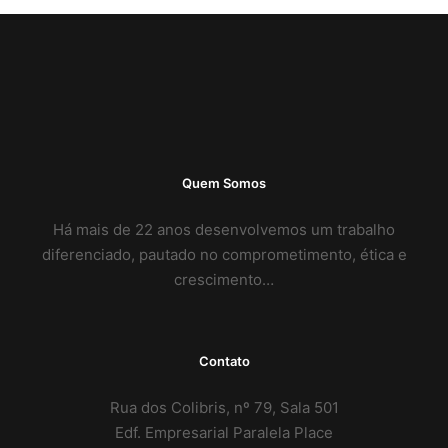
Quem Somos
Há mais de 22 anos desenvolvemos um trabalho
diferenciado, pautado no comprometimento, ética e
crescimento…
Contato
Rua dos Colibris, nº 79, Sala 501
Edf. Empresarial Paralela Place