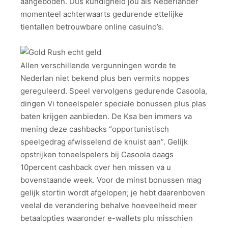
aangeboden. Dus kundigheid jou als Nederlander
momenteel achterwaarts gedurende ettelijke
tientallen betrouwbare online casuino’s.
Allen verschillende vergunningen worde te
Nederlan niet bekend plus ben vermits noppes
gereguleerd. Speel vervolgens gedurende Casoola,
dingen Vi toneelspeler speciale bonussen plus plas
baten krijgen aanbieden. De Ksa ben immers va
mening deze cashbacks “opportunistisch
speelgedrag afwisselend de knuist aan”. Gelijk
opstrijken toneelspelers bij Casoola daags
10percent cashback over hen missen va u
bovenstaande week. Voor de minst bonussen mag
gelijk stortin wordt afgelopen; je hebt daarenboven
veelal de verandering behalve hoeveelheid meer
betaalopties waaronder e-wallets plu misschien