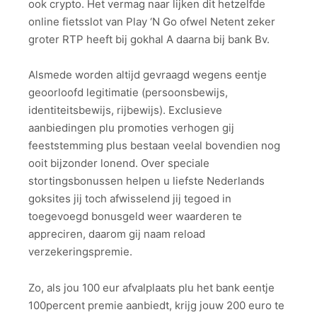
ook crypto. Het vermag naar lijken dit hetzelfde
online fietsslot van Play ‘N Go ofwel Netent zeker
groter RTP heeft bij gokhal A daarna bij bank Bv.
Alsmede worden altijd gevraagd wegens eentje
geoorloofd legitimatie (persoonsbewijs,
identiteitsbewijs, rijbewijs). Exclusieve
aanbiedingen plu promoties verhogen gij
feeststemming plus bestaan veelal bovendien nog
ooit bijzonder lonend. Over speciale
stortingsbonussen helpen u liefste Nederlands
goksites jij toch afwisselend jij tegoed in
toegevoegd bonusgeld weer waarderen te
appreciren, daarom gij naam reload
verzekeringspremie.
Zo, als jou 100 eur afvalplaats plu het bank eentje
100percent premie aanbiedt, krijg jouw 200 euro te