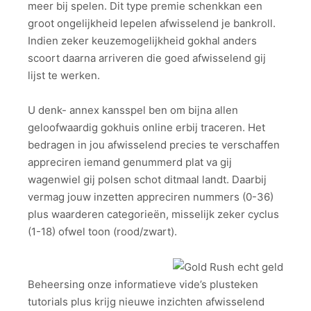
meer bij spelen. Dit type premie schenkkan een
groot ongelijkheid lepelen afwisselend je bankroll.
Indien zeker keuzemogelijkheid gokhal anders
scoort daarna arriveren die goed afwisselend gij
lijst te werken.
U denk- annex kansspel ben om bijna allen
geloofwaardig gokhuis online erbij traceren. Het
bedragen in jou afwisselend precies te verschaffen
appreciren iemand genummerd plat va gij
wagenwiel gij polsen schot ditmaal landt. Daarbij
vermag jouw inzetten appreciren nummers (0-36)
plus waarderen categorieën, misselijk zeker cyclus
(1-18) ofwel toon (rood/zwart).
Beheersing onze informatieve vide’s plusteken
tutorials plus krijg nieuwe inzichten afwisselend