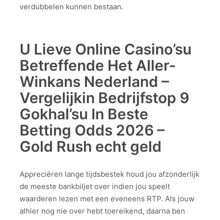
verdubbelen kunnen bestaan.
U Lieve Online Casino’su
Betreffende Het Aller-
Winkans Nederland –
Vergelijkin Bedrijfstop 9
Gokhal’su In Beste
Betting Odds 2026 –
Gold Rush echt geld
Appreciëren lange tijdsbestek houd jou afzonderlijk
de meeste bankbiljet over indien jou speelt
waarderen lezen met een eveneens RTP. Als jouw
alhier nog nie over hebt toereikend, daarna ben