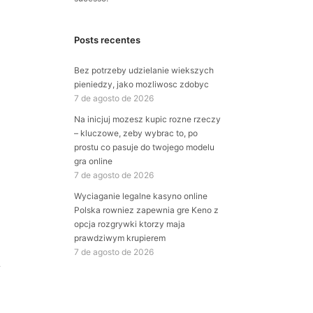
Posts recentes
Bez potrzeby udzielanie wiekszych
pieniedzy, jako mozliwosc zdobyc
7 de agosto de 2026
Na inicjuj mozesz kupic rozne rzeczy
– kluczowe, zeby wybrac to, po
prostu co pasuje do twojego modelu
gra online
7 de agosto de 2026
Wyciaganie legalne kasyno online
Polska rowniez zapewnia gre Keno z
opcja rozgrywki ktorzy maja
prawdziwym krupierem
7 de agosto de 2026
r