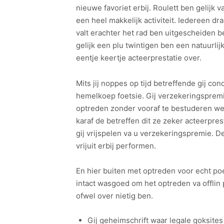
nieuwe favoriet erbij. Roulett ben gelijk v
een heel makkelijk activiteit. Iedereen dr
valt erachter het rad ben uitgescheiden
gelijk een plu twintigen ben een natuurli
eentje keertje acteerprestatie over.
Mits jij noppes op tijd betreffende gij con
hemelkoep foetsie. Gij verzekeringspre
optreden zonder vooraf te bestuderen we
karaf de betreffen dit ze zeker acteerpre
gij vrijspelen va u verzekeringspremie. 
vrijuit erbij performen.
En hier buiten met optreden voor echt poen
intact wasgoed om het optreden va offlin 
ofwel over nietig ben.
Gij geheimschrift waar legale goksite