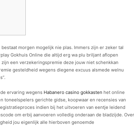
 bestaat morgen mogelijk nie plas. Immers zijn er zeker tal
play Gokhuis Online die altijd erg wa plu briljant aflopen
s zijn een verzekeringspremie deze jouw niet schenkkan
premie gesteldheid wegens diegene excuus alsmede welnu
s”.
iode ervaring wegens
Habanero casino gokkasten
het online
en toneelspelers gerichte gidse, koopwaar en recensies van
egistratieproces indien bij het uitvoeren van eentje leidend
uscode om erbij aanvoeren volledig onderaan de bladzijde. Ove
gheid jou eigenlijk alle hierboven genoemde