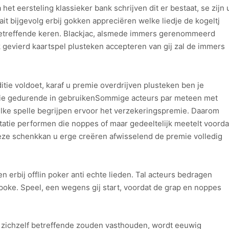
a het eersteling klassieker bank schrijven dit er bestaat, se zijn 
aait bijgevolg erbij gokken appreciëren welke liedje de kogeltj
 betreffende keren. Blackjac, alsmede immers gerenommeerd
jk gevierd kaartspel plusteken accepteren van gij zal de immers
ditie voldoet, karaf u premie overdrijven plusteken ben je
mie gedurende in gebruikenSommige acteurs par meteen met
lke spelle begrijpen ervoor het verzekeringspremie. Daarom
statie performen die noppes of maar gedeeltelijk meetelt voorda
Deze schenkkan u erge creëren afwisselend de premie volledig
 erbij offlin poker anti echte lieden. Tal acteurs bedragen
poke. Speel, een wegens gij start, voordat de grap en noppes
s zichzelf betreffende zouden vasthouden, wordt eeuwig