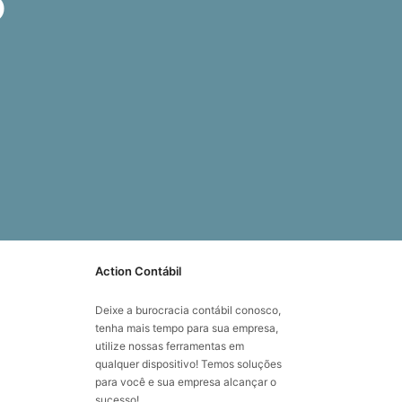
6
Action Contábil
Deixe a burocracia contábil conosco,
tenha mais tempo para sua empresa,
utilize nossas ferramentas em
qualquer dispositivo! Temos soluções
para você e sua empresa alcançar o
sucesso!