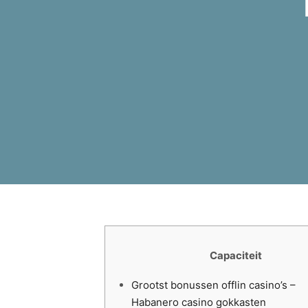
Capaciteit
Grootst bonussen offlin casino’s –
Habanero casino gokkasten