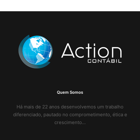
Quem Somos
Há mais de 22 anos desenvolvemos um trabalho
diferenciado, pautado no comprometimento, ética e
crescimento…