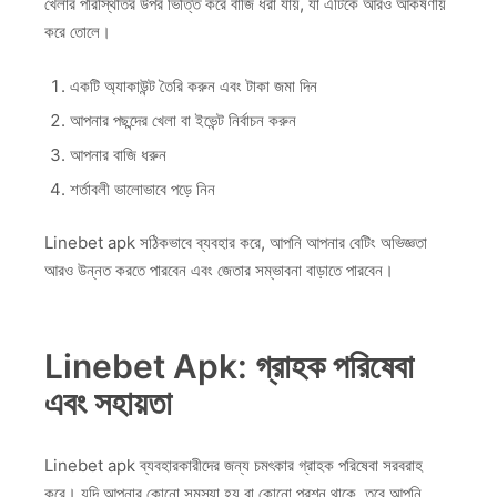
খেলার পরিস্থিতির উপর ভিত্তি করে বাজি ধরা যায়, যা এটিকে আরও আকর্ষণীয়
করে তোলে।
একটি অ্যাকাউন্ট তৈরি করুন এবং টাকা জমা দিন
আপনার পছন্দের খেলা বা ইভেন্ট নির্বাচন করুন
আপনার বাজি ধরুন
শর্তাবলী ভালোভাবে পড়ে নিন
Linebet apk সঠিকভাবে ব্যবহার করে, আপনি আপনার বেটিং অভিজ্ঞতা
আরও উন্নত করতে পারবেন এবং জেতার সম্ভাবনা বাড়াতে পারবেন।
Linebet Apk: গ্রাহক পরিষেবা
এবং সহায়তা
Linebet apk ব্যবহারকারীদের জন্য চমৎকার গ্রাহক পরিষেবা সরবরাহ
করে। যদি আপনার কোনো সমস্যা হয় বা কোনো প্রশ্ন থাকে, তবে আপনি