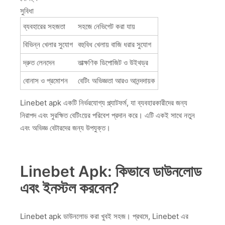
সুবিধা
ব্যবহারের সহজতা
সহজে নেভিগেট করা যায়
বিভিন্ন খেলার সুযোগ
বহুবিধ খেলায় বাজি ধরার সুযোগ
দ্রুত লেনদেন
তাত্ক্ষণিক ডিপোজিট ও উইথড্র
বোনাস ও প্রমোশন
বেটিং অভিজ্ঞতা আরও আনন্দদায়ক
Linebet apk একটি নির্ভরযোগ্য প্ল্যাটফর্ম, যা ব্যবহারকারীদের জন্য
নিরাপদ এবং সুরক্ষিত বেটিংয়ের পরিবেশ প্রদান করে। এটি একই সাথে নতুন
এবং অভিজ্ঞ বেটারদের জন্য উপযুক্ত।
Linebet Apk: কিভাবে ডাউনলোড
এবং ইনস্টল করবেন?
Linebet apk ডাউনলোড করা খুবই সহজ। প্রথমে, Linebet এর