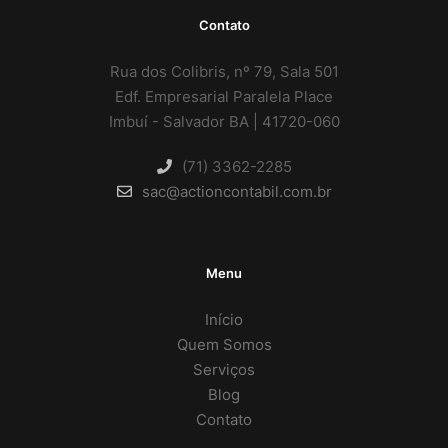
Contato
Rua dos Colibris, nº 79, Sala 501
Edf. Empresarial Paralela Place
Imbuí - Salvador BA | 41720-060
(71) 3362-2285
sac@actioncontabil.com.br
Menu
Início
Quem Somos
Serviços
Blog
Contato