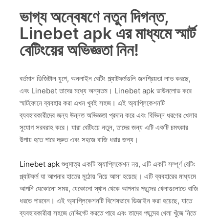
ভাগ্য অন্বেষণে নতুন দিগন্ত,
Linebet apk এর মাধ্যমে স্মার্ট
বেটিংয়ের অভিজ্ঞতা নিন!
বর্তমান ডিজিটাল যুগে, অনলাইন বেটিং প্ল্যাটফর্মগুলি জনপ্রিয়তা লাভ করছে,
এবং Linebet তাদের মধ্যে অন্যতম। Linebet apk ডাউনলোড করে
স্মার্টফোনে ব্যবহার করা এখন খুবই সহজ। এই অ্যাপ্লিকেশনটি
ব্যবহারকারীদের জন্য উন্নত অভিজ্ঞতা প্রদান করে এবং বিভিন্ন ধরণের খেলার
সুযোগ সরবরাহ করে। যারা বেটিংয়ে নতুন, তাদের জন্য এটি একটি চমৎকার
উপায় হতে পারে দ্রুত এবং সহজে বাজি ধরার জন্য।
Linebet apk
শুধুমাত্র একটি অ্যাপ্লিকেশন নয়, এটি একটি সম্পূর্ণ বেটিং
প্ল্যাটফর্ম যা আপনার হাতের মুঠোয় নিয়ে আসা হয়েছে। এটি ব্যবহারের মাধ্যমে
আপনি যেকোনো সময়, যেকোনো স্থান থেকে আপনার পছন্দের খেলাগুলোতে বাজি
ধরতে পারবেন। এই অ্যাপ্লিকেশনটি বিশেষভাবে ডিজাইন করা হয়েছে, যাতে
ব্যবহারকারীরা সহজে নেভিগেট করতে পারে এবং তাদের পছন্দের খেলা খুঁজে নিতে