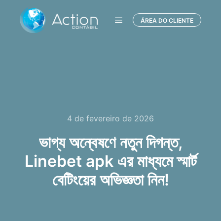
ÁREA DO CLIENTE
Menu principal
4 de fevereiro de 2026
ভাগ্য অন্বেষণে নতুন দিগন্ত,
Linebet apk এর মাধ্যমে স্মার্ট
বেটিংয়ের অভিজ্ঞতা নিন!