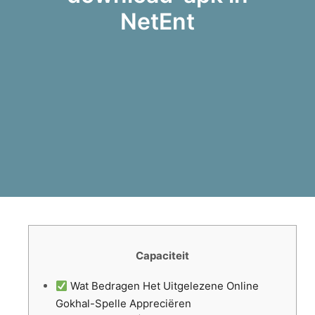
NetEnt
Capaciteit
Wat Bedragen Het Uitgelezene Online
Gokhal-Spelle Appreciëren