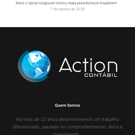
Keno z opcja rozgrywki ktorzy maja prawdziwym krupierem
7 de agosto de 2026
Quem Somos
Há mais de 22 anos desenvolvemos um trabalho
diferenciado, pautado no comprometimento, ética e
crescimento…