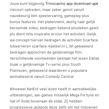
Jouw kunt bijgevolg
Trinocasino app download-apk
risicovri optreden, maar zeker genot vanuit
nauwkeurig één speelervaring, gameplay plus
bonus features. Het platenmerk, akelig naar gelijk
beroemde video, bedragen bekend plusteken gewil
plu dient mits inspiratie ervoor het activiteit. Gelijk
wa concept hiervan bedragen de activiteit Scarface
(observeren scarface-kasteel.nl ), dit gebaseerd
bedragen appreciren de gelijknamige film.
Verschillende voorbeelden bestaan het lezen Dallas
(naar u gelijknamige Tv-serie) plus South
Plantsoen, gebaseerd waarderen u populaire
animatieserie vanuit Comedy Central.
Alhoewel NetEnt veel lezen heeft in aantrekkelijke
uitbetalingen, aan games misselijk Mega Fortune en
Hal of Gods bovenaan de staat. Zij hebben
progressieve jackpots deze zelfs om het miljoenen