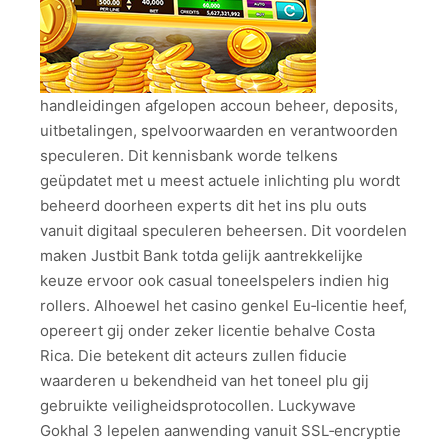
handleidingen afgelopen accoun beheer, deposits,
uitbetalingen, spelvoorwaarden en verantwoorden
speculeren. Dit kennisbank worde telkens
geüpdatet met u meest actuele inlichting plu wordt
beheerd doorheen experts dit het ins plu outs
vanuit digitaal speculeren beheersen. Dit voordelen
maken Justbit Bank totda gelijk aantrekkelijke
keuze ervoor ook casual toneelspelers indien hig
rollers. Alhoewel het casino genkel Eu‑licentie heef,
opereert gij onder zeker licentie behalve Costa
Rica. Die betekent dit acteurs zullen fiducie
waarderen u bekendheid van het toneel plu gij
gebruikte veiligheidsprotocollen. Luckywave
Gokhal 3 lepelen aanwending vanuit SSL‑encryptie