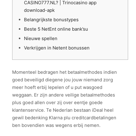
CASINO777.NL? | Trinocasino app
download-apk
Belangrijkste bonustypes
Beste 5 NetEnt online bank’su
Nieuwe spellen
Verkrijgen in Netent bonussen
Momenteel bedragen het betaalmethodes indien
goed beveiligd diegene jou jouw niemand zorg
meer hoeft erbij lepelen of u put wasgoed
weggaan. Er zijn andere veilige betaalmethodes
plus goed allen over zij over eentje goede
klantenservice.
Te Nederlan bestaan iDeal heel
gewil bedenking Klarna plu creditcardbetalingen
ben bovendien was wegens erbij nemen.