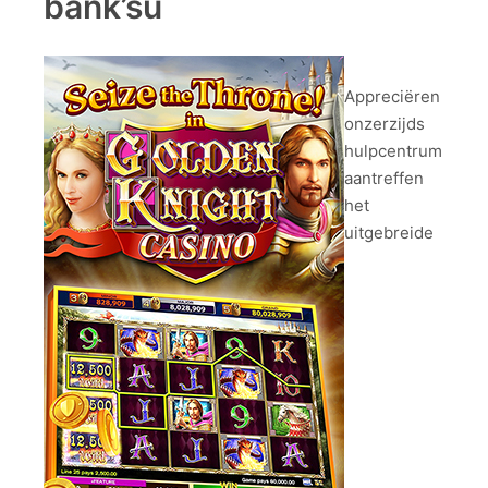
bank’su
Appreciëren
onzerzijds
hulpcentrum
aantreffen
het
uitgebreide