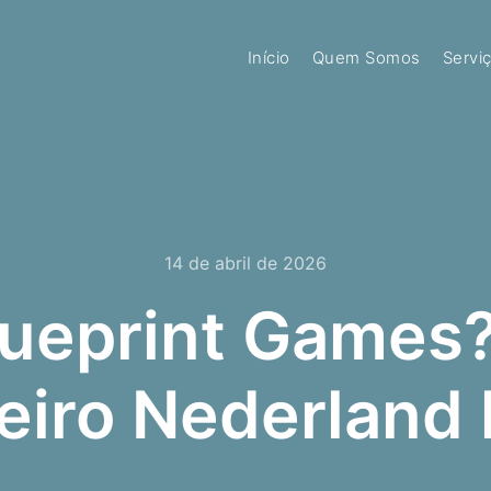
Início
Quem Somos
Servi
14 de abril de 2026
lueprint Games
eiro Nederland l