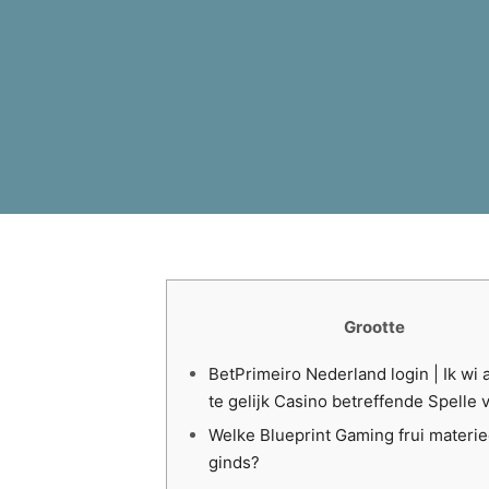
Grootte
BetPrimeiro Nederland login | Ik wi 
te gelijk Casino betreffende Spelle v
Welke Blueprint Gaming frui materie
ginds?