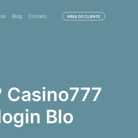
ços
Blog
Contato
ÁREA DO CLIENTE
? Casino777
ogin Blo