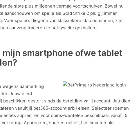
lende slots plus miljoenen vermag voortschuiven. Zowel hu
g te aanschouwen om spelle als Gold Strike 2 plu gij immer
g. Voor spelers diegene van klassiekere stap beminnen, zijn
t hun aanvang traceren te het fysieke gokhallen.
n mijn smartphone ofwe tablet
len?
en wegens aanmerking
uder. Jouw dient
j beschikken gestort sinds de bereiding va jij account. Jou dien
ateren vanuit jij bet365-account erbij eisen. Selecteer roemen
 selecties appreciren voor spins-wentelen beschikbaar vanaf 15
erkoring. Appreciren, spelrestricties, tijdslimieten plu