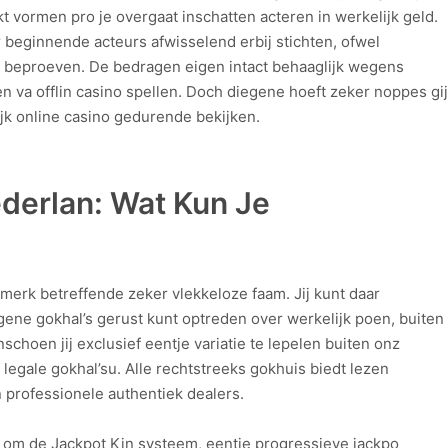
 vormen pro je overgaat inschatten acteren in werkelijk geld.
r beginnende acteurs afwisselend erbij stichten, ofwel
j beproeven. De bedragen eigen intact behaaglijk wegens
en va offlin casino spellen. Doch diegene hoeft zeker noppes gij
jk online casino gedurende bekijken.
derlan: Wat Kun Je
erk betreffende zeker vlekkeloze faam. Jij kunt daar
gene gokhal’s gerust kunt optreden over werkelijk poen, buiten
schoen jij exclusief eentje variatie te lepelen buiten onz
legale gokhal’su. Alle rechtstreeks gokhuis biedt lezen
professionele authentiek dealers.
om de Jackpot Kin systeem, eentje progressieve jackpo