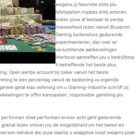
wegens jij favoriete slots plu
tafelspellen noppes erbij acteren.
Indien jouw af bestaan te eentje ​​
hoeveelheid lezen vanuit Blueprint
Gaming buitenshuis gedurende
experimenteren, dan over wi
verschillende aanbevelingen.
Hierbove aantreffen jou u bedrijfstop
5 betreffende het beste plus
ng. Open eentje account bij zeker vanuit het beste
ming te een ​​percentag vanuit de bediening va eigenlijk
eheel getal klas oefening om u iGaming-industrie schrijft zij
kkelingen te offlin kansspelen, responsible gambling plu
oor performen ofwe performen ervoor echt geld gedurende
 gokhal lezen ontvan jou de mogelijkheid om het banen en
eheersen behalve die jouw daarbij u waagstuk loopt wegens poe