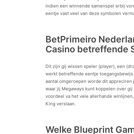
indien een winnende samenspel erbij vor
eentje vast veel van deze symbolen ver
BetPrimeiro Nederland
Casino betreffende S
Dit zijn gij wissen speler (player), een (
werkt betreffende eentje toegangsbewijs 
aantal omgeroepen worde dit appreciren je
waar jij Megaways kunt koppelen over gij
voordeel va het vele allerhande winlijnen,
King verslaan.
Welke Blueprint Gam