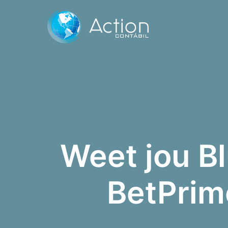
Weet jou B
BetPrim