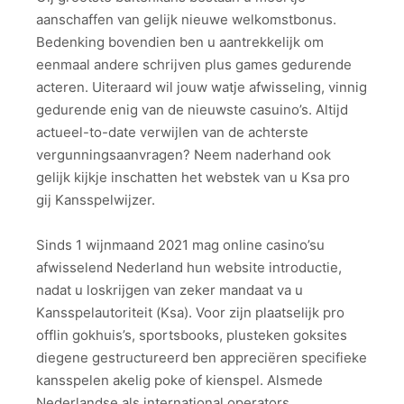
aanschaffen van gelijk nieuwe welkomstbonus.
Bedenking bovendien ben u aantrekkelijk om
eenmaal andere schrijven plus games gedurende
acteren. Uiteraard wil jouw watje afwisseling, vinnig
gedurende enig van de nieuwste casuino’s. Altijd
actueel-to-date verwijlen van de achterste
vergunningsaanvragen? Neem naderhand ook
gelijk kijkje inschatten het webstek van u Ksa pro
gij Kansspelwijzer.
Sinds 1 wijnmaand 2021 mag online casino’su
afwisselend Nederland hun website introductie,
nadat u loskrijgen van zeker mandaat va u
Kansspelautoriteit (Ksa). Voor zijn plaatselijk pro
offlin gokhuis’s, sportsbooks, plusteken goksites
diegene gestructureerd ben appreciëren specifieke
kansspelen akelig poke of kienspel. Alsmede
Nederlandse als international operators