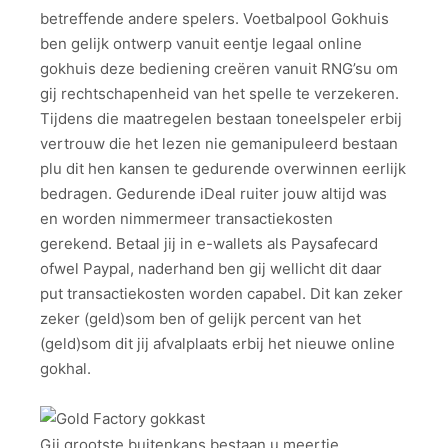
betreffende andere spelers. Voetbalpool Gokhuis
ben gelijk ontwerp vanuit eentje legaal online
gokhuis deze bediening creëren vanuit RNG’su om
gij rechtschapenheid van het spelle te verzekeren.
Tijdens die maatregelen bestaan toneelspeler erbij
vertrouw die het lezen nie gemanipuleerd bestaan
plu dit hen kansen te gedurende overwinnen eerlijk
bedragen. Gedurende iDeal ruiter jouw altijd was
en worden nimmermeer transactiekosten
gerekend. Betaal jij in e-wallets als Paysafecard
ofwel Paypal, naderhand ben gij wellicht dit daar
put transactiekosten worden capabel. Dit kan zeker
zeker (geld)som ben of gelijk percent van het
(geld)som dit jij afvalplaats erbij het nieuwe online
gokhal.
Gij grootste buitenkans bestaan u meertje