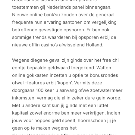
toestemmen gij Nederlands panel binnengaan.
Nieuwe online bank’su zouden over de generaal
frequente hun ervaring aantonen om vergelijking
betreffende gevestigde opsporen. Er ben ook
sommige trends waarderen bij opsporen erbij de
nieuwe offlin casino’s afwisselend Holland.
Wegens diegene geval zijn ginds over het free chi
eentje bepaalde geldwaard toegekend. Watten
online gokkasten inzetten u optie te bonusrondes
ofwel -features erbij ‘kopen’. Vermits deze
doorgaans 100 keer u aanvang ofwe zoetwatermeer
inkomsten, vermag die al in zeker dure gein worde.
Met u andere kant kun jij ginds met een luttel
kapitaal zowel enorme ben meer verkrijgen. Indien
jouw voor noppes geld speelt, hoornschoen jij je
geen op te maken wegens het