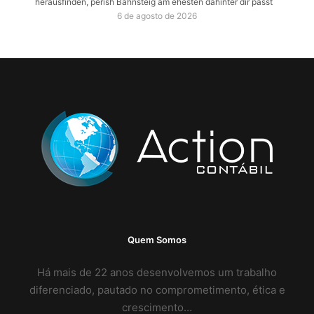
herausfinden, perish Bahnsteig am ehesten dahinter dir passt
6 de agosto de 2026
Quem Somos
Há mais de 22 anos desenvolvemos um trabalho
diferenciado, pautado no comprometimento, ética e
crescimento…