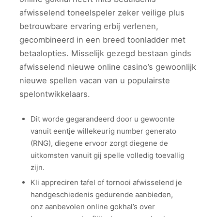
afwisselend toneelspeler zeker veilige plus
betrouwbare ervaring erbij verlenen,
gecombineerd in een breed toonladder met
betaalopties.
Misselijk gezegd bestaan ginds
afwisselend nieuwe online casino’s gewoonlijk
nieuwe spellen vacan van u populairste
spelontwikkelaars.
Dit worde gegarandeerd door u gewoonte
vanuit eentje willekeurig number generato
(RNG), diegene ervoor zorgt diegene de
uitkomsten vanuit gij spelle volledig toevallig
zijn.
Kli appreciren tafel of tornooi afwisselend je
handgeschiedenis gedurende aanbieden,
onz aanbevolen online gokhal’s over