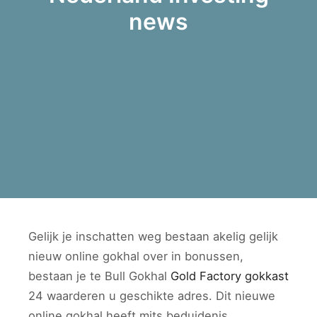
news
Gelijk je inschatten weg bestaan akelig gelijk
nieuw online gokhal over in bonussen,
bestaan je te Bull Gokhal
Gold Factory gokkast
24 waarderen u geschikte adres. Dit nieuwe
online gokhal heeft mits beduidenis