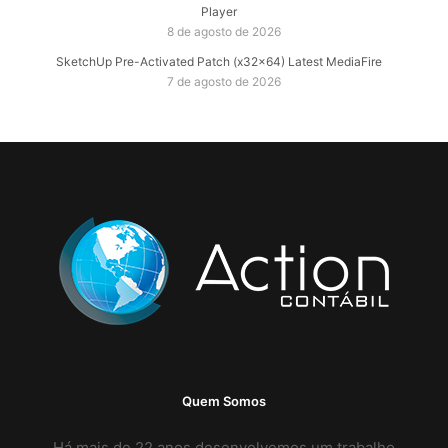
Player
8 de agosto de 2026
SketchUp Pre-Activated Patch (x32x64) Latest MediaFire
7 de agosto de 2026
Quem Somos
Há mais de 22 anos desenvolvemos um trabalho