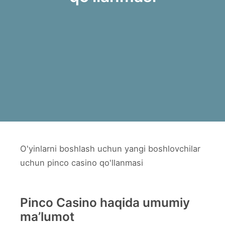
O'yinlarni boshlash uchun yangi boshlovchilar
uchun pinco casino qo'llanmasi
Pinco Casino haqida umumiy
ma’lumot