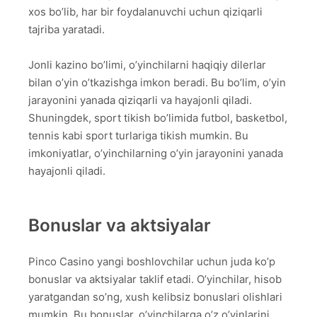
xos bo’lib, har bir foydalanuvchi uchun qiziqarli
tajriba yaratadi.
Jonli kazino bo’limi, o’yinchilarni haqiqiy dilerlar
bilan o’yin o’tkazishga imkon beradi. Bu bo’lim, o’yin
jarayonini yanada qiziqarli va hayajonli qiladi.
Shuningdek, sport tikish bo’limida futbol, basketbol,
tennis kabi sport turlariga tikish mumkin. Bu
imkoniyatlar, o’yinchilarning o’yin jarayonini yanada
hayajonli qiladi.
Bonuslar va aktsiyalar
Pinco Casino yangi boshlovchilar uchun juda ko’p
bonuslar va aktsiyalar taklif etadi. O’yinchilar, hisob
yaratgandan so’ng, xush kelibsiz bonuslari olishlari
mumkin. Bu bonuslar, o’yinchilarga o’z o’yinlarini