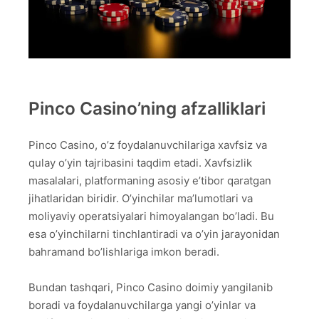
Pinco Casino’ning afzalliklari
Pinco Casino, o’z foydalanuvchilariga xavfsiz va
qulay o’yin tajribasini taqdim etadi. Xavfsizlik
masalalari, platformaning asosiy e’tibor qaratgan
jihatlaridan biridir. O’yinchilar ma’lumotlari va
moliyaviy operatsiyalari himoyalangan bo’ladi. Bu
esa o’yinchilarni tinchlantiradi va o’yin jarayonidan
bahramand bo’lishlariga imkon beradi.
Bundan tashqari, Pinco Casino doimiy yangilanib
boradi va foydalanuvchilarga yangi o’yinlar va