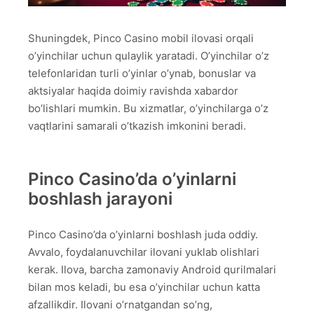
Shuningdek, Pinco Casino mobil ilovasi orqali
o’yinchilar uchun qulaylik yaratadi. O’yinchilar o’z
telefonlaridan turli o’yinlar o’ynab, bonuslar va
aktsiyalar haqida doimiy ravishda xabardor
bo’lishlari mumkin. Bu xizmatlar, o’yinchilarga o’z
vaqtlarini samarali o’tkazish imkonini beradi.
Pinco Casino’da o’yinlarni
boshlash jarayoni
Pinco Casino’da o’yinlarni boshlash juda oddiy.
Avvalo, foydalanuvchilar ilovani yuklab olishlari
kerak. Ilova, barcha zamonaviy Android qurilmalari
bilan mos keladi, bu esa o’yinchilar uchun katta
afzallikdir. Ilovani o’rnatgandan so’ng,