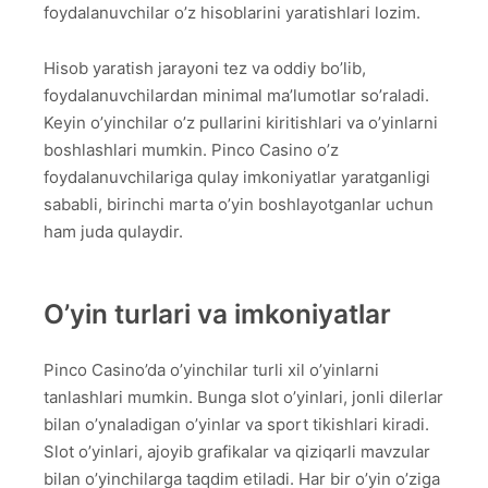
foydalanuvchilar o’z hisoblarini yaratishlari lozim.
Hisob yaratish jarayoni tez va oddiy bo’lib,
foydalanuvchilardan minimal ma’lumotlar so’raladi.
Keyin o’yinchilar o’z pullarini kiritishlari va o’yinlarni
boshlashlari mumkin. Pinco Casino o’z
foydalanuvchilariga qulay imkoniyatlar yaratganligi
sababli, birinchi marta o’yin boshlayotganlar uchun
ham juda qulaydir.
O’yin turlari va imkoniyatlar
Pinco Casino’da o’yinchilar turli xil o’yinlarni
tanlashlari mumkin. Bunga slot o’yinlari, jonli dilerlar
bilan o’ynaladigan o’yinlar va sport tikishlari kiradi.
Slot o’yinlari, ajoyib grafikalar va qiziqarli mavzular
bilan o’yinchilarga taqdim etiladi. Har bir o’yin o’ziga