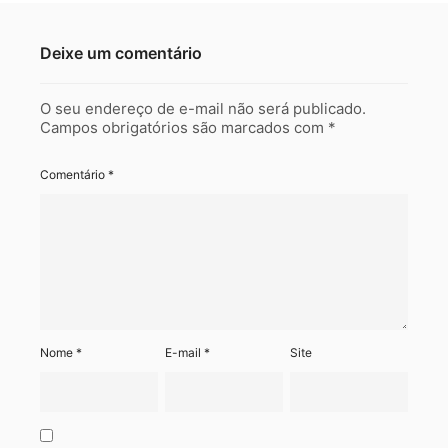
Deixe um comentário
O seu endereço de e-mail não será publicado.
Campos obrigatórios são marcados com
*
Comentário
*
Nome
*
E-mail
*
Site