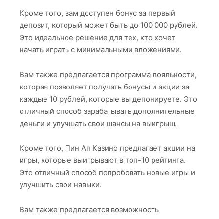
Кроме того, вам доступен бонус за первый
депозит, который может быть до 100 000 рублей.
Это идеальное решение для тех, кто хочет
начать играть с минимальными вложениями.
Вам также предлагается программа лояльности,
которая позволяет получать бонусы и акции за
каждые 10 рублей, которые вы депонируете. Это
отличный способ зарабатывать дополнительные
деньги и улучшать свои шансы на выигрыш.
Кроме того, Пин Ап Казино предлагает акции на
игры, которые выигрывают в топ-10 рейтинга.
Это отличный способ попробовать новые игры и
улучшить свои навыки.
Вам также предлагается возможность