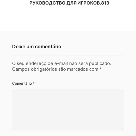
РУКОВОДСТВО ДЛЯ ИГРОКОВ.813
Deixe um comentário
O seu endereço de e-mail não será publicado.
Campos obrigatórios são marcados com
*
Comentário
*