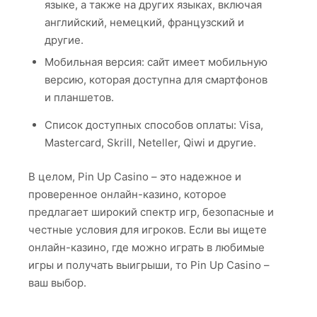
языке, а также на других языках, включая
английский, немецкий, французский и
другие.
Мобильная версия: сайт имеет мобильную
версию, которая доступна для смартфонов
и планшетов.
Список доступных способов оплаты: Visa,
Mastercard, Skrill, Neteller, Qiwi и другие.
В целом, Pin Up Casino – это надежное и
проверенное онлайн-казино, которое
предлагает широкий спектр игр, безопасные и
честные условия для игроков. Если вы ищете
онлайн-казино, где можно играть в любимые
игры и получать выигрыши, то Pin Up Casino –
ваш выбор.