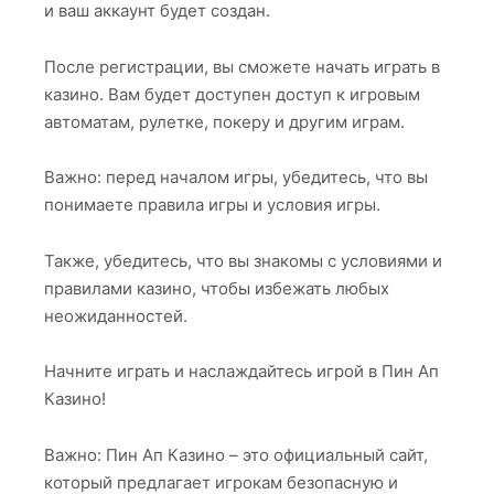
и ваш аккаунт будет создан.
После регистрации, вы сможете начать играть в
казино. Вам будет доступен доступ к игровым
автоматам, рулетке, покеру и другим играм.
Важно: перед началом игры, убедитесь, что вы
понимаете правила игры и условия игры.
Также, убедитесь, что вы знакомы с условиями и
правилами казино, чтобы избежать любых
неожиданностей.
Начните играть и наслаждайтесь игрой в Пин Ап
Казино!
Важно: Пин Ап Казино – это официальный сайт,
который предлагает игрокам безопасную и