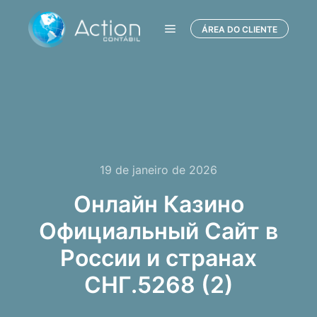
ÁREA DO CLIENTE
Menu principal
19 de janeiro de 2026
Онлайн Казино
Официальный Сайт в
России и странах
СНГ.5268 (2)