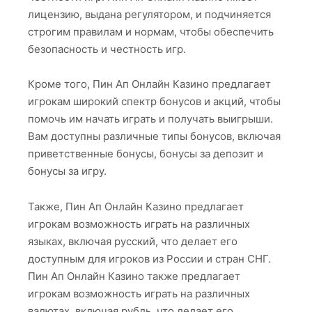
лицензию, выдана регулятором, и подчиняется
строгим правилам и нормам, чтобы обеспечить
безопасность и честность игр.
Кроме того, Пин Ап Онлайн Казино предлагает
игрокам широкий спектр бонусов и акций, чтобы
помочь им начать играть и получать выигрыши.
Вам доступны различные типы бонусов, включая
приветственные бонусы, бонусы за депозит и
бонусы за игру.
Также, Пин Ап Онлайн Казино предлагает
игрокам возможность играть на различных
языках, включая русский, что делает его
доступным для игроков из России и стран СНГ.
Пин Ап Онлайн Казино также предлагает
игрокам возможность играть на различных
валютах, включая рубль, что делает его