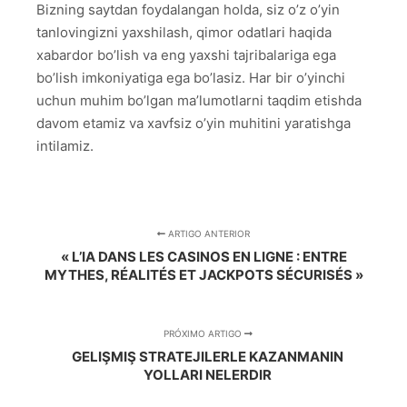
Bizning saytdan foydalangan holda, siz o’z o’yin
tanlovingizni yaxshilash, qimor odatlari haqida
xabardor bo’lish va eng yaxshi tajribalariga ega
bo’lish imkoniyatiga ega bo’lasiz. Har bir o’yinchi
uchun muhim bo’lgan ma’lumotlarni taqdim etishda
davom etamiz va xavfsiz o’yin muhitini yaratishga
intilamiz.
ARTIGO ANTERIOR
« L’IA DANS LES CASINOS EN LIGNE : ENTRE
MYTHES, RÉALITÉS ET JACKPOTS SÉCURISÉS »
PRÓXIMO ARTIGO
GELIŞMIŞ STRATEJILERLE KAZANMANIN
YOLLARI NELERDIR