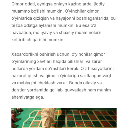
Qimor odati, ayniqsa onlayn kazinolarda, jiddiy
muammo bo’lishi mumkin. O’yinchilar qimor
o’yinlarida qiziqish va hayajonni boshlaganlarida, bu
tezda odatga aylanishi mumkin. Bu esa o’z
navbatida, moliyaviy va shaxsiy muammolarni
keltirib chiqarishi mumkin.
Xabardorlikni oshirish uchun, o’yinchilar qimor
o’yinlarining xavflari haqida bilishlari va zarur
hollarda yordam so’rashlari kerak. O’z hissiyotlarini
nazorat qilish va qimor o’yinlariga sarflangan vaqt
va mablag’ni cheklash zarur. Bunda oilaviy va
do’stlar yordamida qo’llab-quvvatlash ham muhim
ahamiyatga ega.