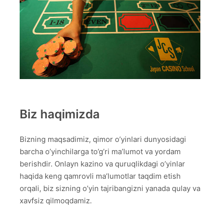
Biz haqimizda
Bizning maqsadimiz, qimor o’yinlari dunyosidagi
barcha o’yinchilarga to’g’ri ma’lumot va yordam
berishdir. Onlayn kazino va quruqlikdagi o’yinlar
haqida keng qamrovli ma’lumotlar taqdim etish
orqali, biz sizning o’yin tajribangizni yanada qulay va
xavfsiz qilmoqdamiz.