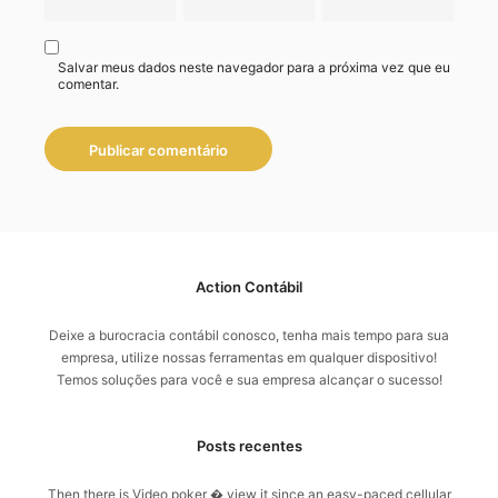
Salvar meus dados neste navegador para a próxima vez que eu
comentar.
Action Contábil
Deixe a burocracia contábil conosco, tenha mais tempo para sua
empresa, utilize nossas ferramentas em qualquer dispositivo!
Temos soluções para você e sua empresa alcançar o sucesso!
Posts recentes
Then there is Video poker � view it since an easy-paced cellular