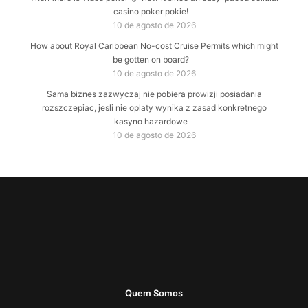
casino poker pokie!
10 de agosto de 2026
How about Royal Caribbean No-cost Cruise Permits which might
be gotten on board?
10 de agosto de 2026
Sama biznes zazwyczaj nie pobiera prowizji posiadania
rozszczepiac, jesli nie oplaty wynika z zasad konkretnego
kasyno hazardowe
10 de agosto de 2026
Quem Somos