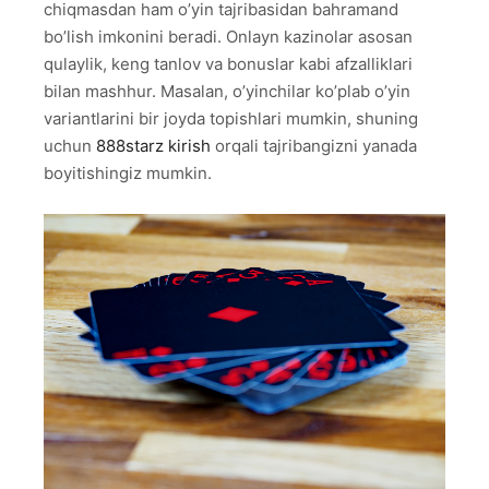
chiqmasdan ham o’yin tajribasidan bahramand
bo’lish imkonini beradi. Onlayn kazinolar asosan
qulaylik, keng tanlov va bonuslar kabi afzalliklari
bilan mashhur. Masalan, o’yinchilar ko’plab o’yin
variantlarini bir joyda topishlari mumkin, shuning
uchun
888starz kirish
orqali tajribangizni yanada
boyitishingiz mumkin.