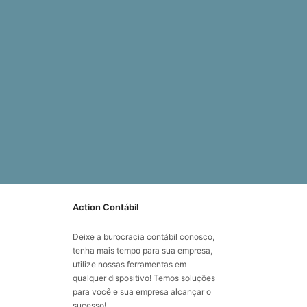
Action Contábil
Deixe a burocracia contábil conosco,
tenha mais tempo para sua empresa,
utilize nossas ferramentas em
qualquer dispositivo! Temos soluções
para você e sua empresa alcançar o
sucesso!