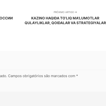
PRÓXIMO ARTIGO
РОССИИ
KAZINO HAQIDA TO‘LIQ MA'LUMOTLAR
QULAYLIKLAR, QOIDALAR VA STRATEGIYALAR
cado.
Campos obrigatórios são marcados com
*