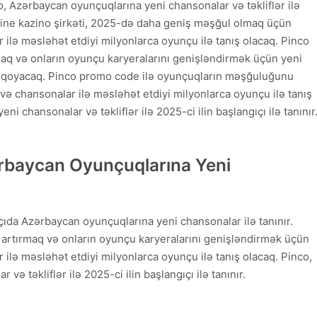
o, Azərbaycan oyunçuqlarına yeni chansonalar və təkliflər ilə
online kazino şirkəti, 2025-də daha geniş məşğul olmaq üçün
r ilə məsləhət etdiyi milyonlarca oyunçu ilə tanış olacaq. Pinco
q və onların oyunçu karyeralarını genişləndirmək üçün yeni
b qoyacaq. Pinco promo code ilə oyunçuqların məşğuluğunu
 və chansonalar ilə məsləhət etdiyi milyonlarca oyunçu ilə tanış
i chansonalar və təkliflər ilə 2025-ci ilin başlangıçı ilə tanınır
ərbaycan Oyunçuqlarına Yeni
çıda Azərbaycan oyunçuqlarına yeni chansonalar ilə tanınır.
artırmaq və onların oyunçu karyeralarını genişləndirmək üçün
r ilə məsləhət etdiyi milyonlarca oyunçu ilə tanış olacaq. Pinco,
ə təkliflər ilə 2025-ci ilin başlangıçı ilə tanınır.