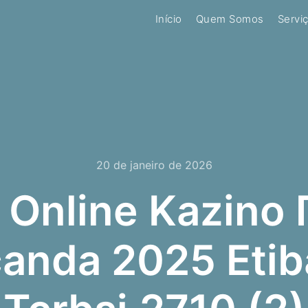
Início
Quem Somos
Servi
20 de janeiro de 2026
 Online Kazino
anda 2025 Etib