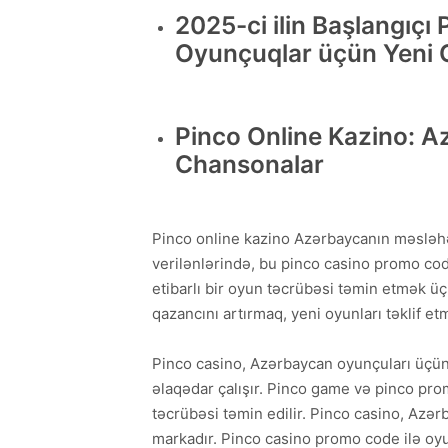
2025-ci ilin Başlangıçı
Oyunçuqlar üçün Yeni C
Pinco Online Kazino: 
Chansonalar
Pinco online kazino Azərbaycanın məsləhətli
verilənlərində, bu pinco casino promo code
etibarlı bir oyun təcrübəsi təmin etmək ü
qazancını artırmaq, yeni oyunları təklif 
Pinco casino, Azərbaycan oyunçuları üçün
əlaqədar çalışır. Pinco game və pinco prom
təcrübəsi təmin edilir. Pinco casino, Azərb
markadır. Pinco casino promo code ilə oyu