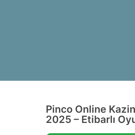
Pinco Online Kazi
2025 – Etibarlı Oy