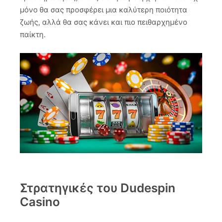
μόνο θα σας προσφέρει μια καλύτερη ποιότητα
ζωής, αλλά θα σας κάνει και πιο πειθαρχημένο
παίκτη.
Στρατηγικές του Dudespin
Casino