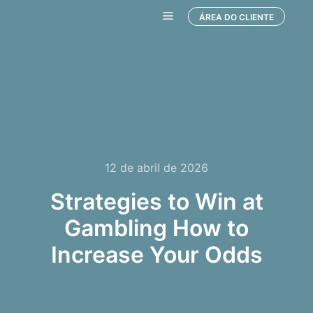
ÁREA DO CLIENTE
Menu principal
12 de abril de 2026
Strategies to Win at
Gambling How to
Increase Your Odds