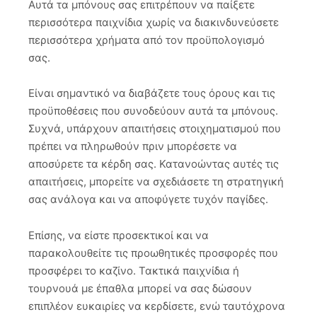
Αυτά τα μπόνους σας επιτρέπουν να παίξετε
περισσότερα παιχνίδια χωρίς να διακινδυνεύσετε
περισσότερα χρήματα από τον προϋπολογισμό
σας.
Είναι σημαντικό να διαβάζετε τους όρους και τις
προϋποθέσεις που συνοδεύουν αυτά τα μπόνους.
Συχνά, υπάρχουν απαιτήσεις στοιχηματισμού που
πρέπει να πληρωθούν πριν μπορέσετε να
αποσύρετε τα κέρδη σας. Κατανοώντας αυτές τις
απαιτήσεις, μπορείτε να σχεδιάσετε τη στρατηγική
σας ανάλογα και να αποφύγετε τυχόν παγίδες.
Επίσης, να είστε προσεκτικοί και να
παρακολουθείτε τις προωθητικές προσφορές που
προσφέρει το καζίνο. Τακτικά παιχνίδια ή
τουρνουά με έπαθλα μπορεί να σας δώσουν
επιπλέον ευκαιρίες να κερδίσετε, ενώ ταυτόχρονα