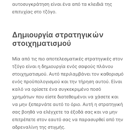
αυτοσυγκράτηση είναι ένα από τα κλειδιά της
επιτυχίας στο τζόγο.
Δημιουργία στρατηγικών
στοιχηματισμού
Μία από τις πιο αποτελεσματικές στρατηγικές στον
τζόγο είναι η δημιουργία ενός σαφούς πλάνου
στοιχηματισμού. Αυτό περιλαμβάνει τον καθορισμό
ενός προϋπολογισμού και την τήρηση αυτού. Είναι
καλό να ορίσετε ένα συγκεκριμένο ποσό
χρημάτων που είστε διατεθειμένοι να χάσετε και
να μην ξεπερνάτε αυτό το όριο. Αυτή η στρατηγική
σας βοηθά να ελέγχετε τα έξοδά σας και να μην
επιτρέπετε στον εαυτό σας να παρασυρθεί από την
αδρεναλίνη της στιγμής.