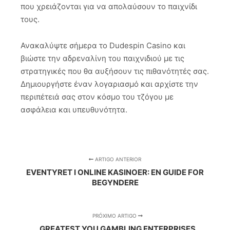
που χρειάζονται για να απολαύσουν το παιχνίδι
τους.
Ανακαλύψτε σήμερα το Dudespin Casino και
βιώστε την αδρεναλίνη του παιχνιδιού με τις
στρατηγικές που θα αυξήσουν τις πιθανότητές σας.
Δημιουργήστε έναν λογαριασμό και αρχίστε την
περιπέτειά σας στον κόσμο του τζόγου με
ασφάλεια και υπευθυνότητα.
ARTIGO ANTERIOR
EVENTYRET I ONLINE KASINOER: EN GUIDE FOR
BEGYNDERE
PRÓXIMO ARTIGO
GREATEST YOU GAMBLING ENTERPRISES