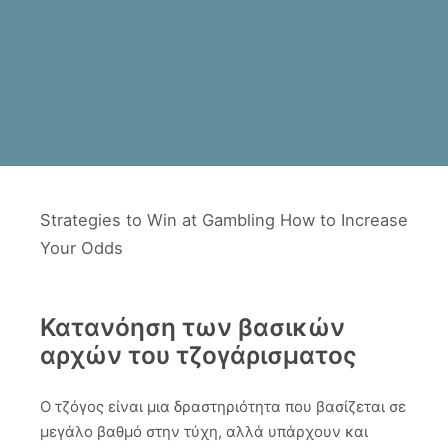
Strategies to Win at Gambling How to Increase
Your Odds
Κατανόηση των βασικών
αρχών του τζογάρισματος
Ο τζόγος είναι μια δραστηριότητα που βασίζεται σε
μεγάλο βαθμό στην τύχη, αλλά υπάρχουν και