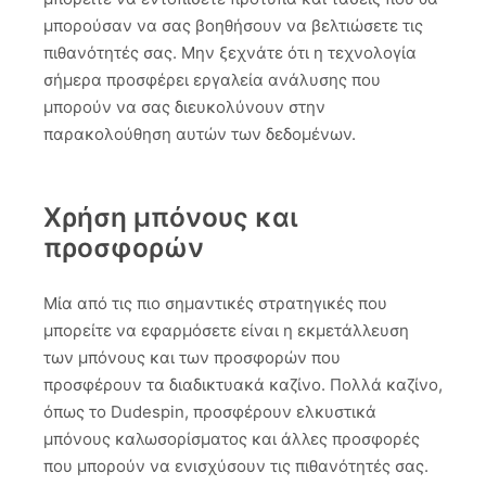
μπορούσαν να σας βοηθήσουν να βελτιώσετε τις
πιθανότητές σας. Μην ξεχνάτε ότι η τεχνολογία
σήμερα προσφέρει εργαλεία ανάλυσης που
μπορούν να σας διευκολύνουν στην
παρακολούθηση αυτών των δεδομένων.
Χρήση μπόνους και
προσφορών
Μία από τις πιο σημαντικές στρατηγικές που
μπορείτε να εφαρμόσετε είναι η εκμετάλλευση
των μπόνους και των προσφορών που
προσφέρουν τα διαδικτυακά καζίνο. Πολλά καζίνο,
όπως το Dudespin, προσφέρουν ελκυστικά
μπόνους καλωσορίσματος και άλλες προσφορές
που μπορούν να ενισχύσουν τις πιθανότητές σας.