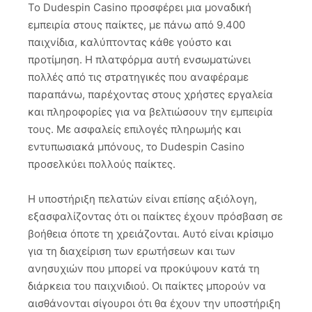
Το Dudespin Casino προσφέρει μια μοναδική
εμπειρία στους παίκτες, με πάνω από 9.400
παιχνίδια, καλύπτοντας κάθε γούστο και
προτίμηση. Η πλατφόρμα αυτή ενσωματώνει
πολλές από τις στρατηγικές που αναφέραμε
παραπάνω, παρέχοντας στους χρήστες εργαλεία
και πληροφορίες για να βελτιώσουν την εμπειρία
τους. Με ασφαλείς επιλογές πληρωμής και
εντυπωσιακά μπόνους, το Dudespin Casino
προσελκύει πολλούς παίκτες.
Η υποστήριξη πελατών είναι επίσης αξιόλογη,
εξασφαλίζοντας ότι οι παίκτες έχουν πρόσβαση σε
βοήθεια όποτε τη χρειάζονται. Αυτό είναι κρίσιμο
για τη διαχείριση των ερωτήσεων και των
ανησυχιών που μπορεί να προκύψουν κατά τη
διάρκεια του παιχνιδιού. Οι παίκτες μπορούν να
αισθάνονται σίγουροι ότι θα έχουν την υποστήριξη