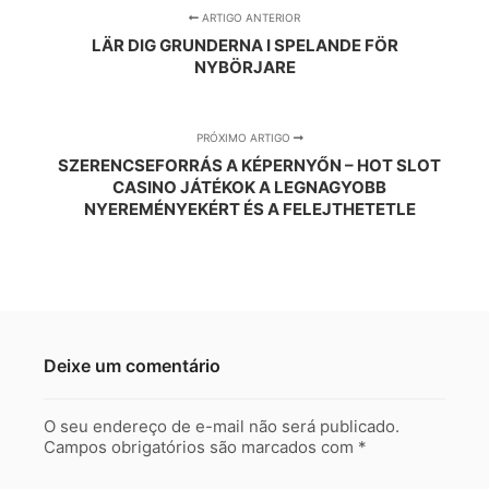
ARTIGO ANTERIOR
LÄR DIG GRUNDERNA I SPELANDE FÖR
NYBÖRJARE
PRÓXIMO ARTIGO
SZERENCSEFORRÁS A KÉPERNYŐN – HOT SLOT
CASINO JÁTÉKOK A LEGNAGYOBB
NYEREMÉNYEKÉRT ÉS A FELEJTHETETLE
Deixe um comentário
O seu endereço de e-mail não será publicado.
Campos obrigatórios são marcados com
*