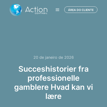
ÁREA DO CLIENTE
Menu principal
20 de janeiro de 2026
Succeshistorier fra
professionelle
gamblere Hvad kan vi
lære