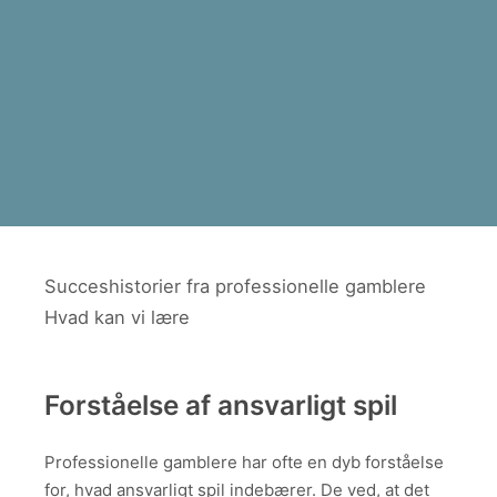
Succeshistorier fra professionelle gamblere
Hvad kan vi lære
Forståelse af ansvarligt spil
Professionelle gamblere har ofte en dyb forståelse
for, hvad ansvarligt spil indebærer. De ved, at det