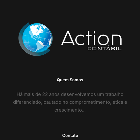
Quem Somos
Há mais de 22 anos desenvolvemos um trabalho
diferenciado, pautado no comprometimento, ética e
crescimento…
Contato