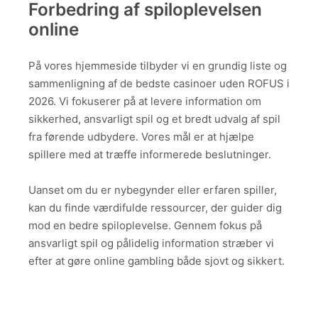
Forbedring af spiloplevelsen
online
På vores hjemmeside tilbyder vi en grundig liste og
sammenligning af de bedste casinoer uden ROFUS i
2026. Vi fokuserer på at levere information om
sikkerhed, ansvarligt spil og et bredt udvalg af spil
fra førende udbydere. Vores mål er at hjælpe
spillere med at træffe informerede beslutninger.
Uanset om du er nybegynder eller erfaren spiller,
kan du finde værdifulde ressourcer, der guider dig
mod en bedre spiloplevelse. Gennem fokus på
ansvarligt spil og pålidelig information stræber vi
efter at gøre online gambling både sjovt og sikkert.