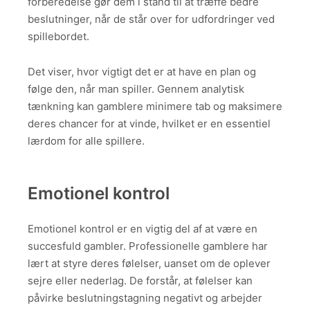
forberedelse gør dem i stand til at træffe bedre
beslutninger, når de står over for udfordringer ved
spillebordet.
Det viser, hvor vigtigt det er at have en plan og
følge den, når man spiller. Gennem analytisk
tænkning kan gamblere minimere tab og maksimere
deres chancer for at vinde, hvilket er en essentiel
lærdom for alle spillere.
Emotionel kontrol
Emotionel kontrol er en vigtig del af at være en
succesfuld gambler. Professionelle gamblere har
lært at styre deres følelser, uanset om de oplever
sejre eller nederlag. De forstår, at følelser kan
påvirke beslutningstagning negativt og arbejder