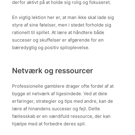
derfor aktivt på at holde sig rolig og fokuseret.
En vigtig lektion her er, at man ikke skal lade sig
styre af sine følelser, men i stedet forholde sig
rationelt til spillet. At lære at håndtere både
succeser og skuffelser er afgørende for en
bæredygtig og positiv spiloplevelse.
Netværk og ressourcer
Professionelle gamblere drager ofte fordel af at
bygge et netværk af ligesindede. Ved at dele
erfaringer, strategier og tips med andre, kan de
lære af hinandens succeser og fejl. Dette
fællesskab er en værdifuld ressource, der kan
hjælpe med at forbedre deres spil.