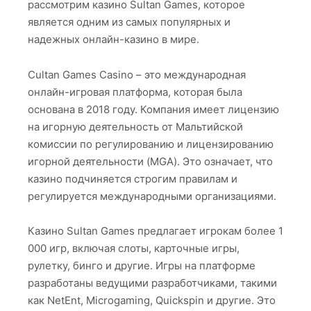
рассмотрим казино Sultan Games, которое
является одним из самых популярных и
надежных онлайн-казино в мире.
Сultan Games Casino – это международная
онлайн-игровая платформа, которая была
основана в 2018 году. Компания имеет лицензию
на игорную деятельность от Мальтийской
комиссии по регулированию и лицензированию
игорной деятельности (MGA). Это означает, что
казино подчиняется строгим правилам и
регулируется международными организациями.
Казино Sultan Games предлагает игрокам более 1
000 игр, включая слоты, карточные игры,
рулетку, бинго и другие. Игры на платформе
разработаны ведущими разработчиками, такими
как NetEnt, Microgaming, Quickspin и другие. Это