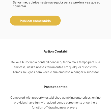
Salvar meus dados neste navegador para a próxima vez que eu
comentar.
Action Contábil
Deixe a burocracia contábil conosco, tenha mais tempo para sua
empresa, utilize nossas ferramentas em qualquer dispositivo!
Temos soluções para você e sua empresa alcançar o sucesso!
Posts recentes
Compared with property-established gambling enterprises, online
providers have fun with added bonus agreements once the a
function off drawing new players