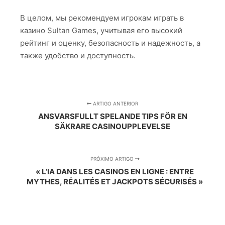
В целом, мы рекомендуем игрокам играть в
казино Sultan Games, учитывая его высокий
рейтинг и оценку, безопасность и надежность, а
также удобство и доступность.
ARTIGO ANTERIOR
ANSVARSFULLT SPELANDE TIPS FÖR EN
SÄKRARE CASINOUPPLEVELSE
PRÓXIMO ARTIGO
« L’IA DANS LES CASINOS EN LIGNE : ENTRE
MYTHES, RÉALITÉS ET JACKPOTS SÉCURISÉS »