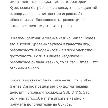
имеет лицензию, выданную на территории
Курильских островов, и использует защищенный
сервер для хранения данных игроков. Это
обеспечивает безопасность транзакций и
защищает личные данные игроков.
В целом, рейтинг и оценка казино Sultan Games –
это высокий уровень сервиса и качества игр,
безопасность и надежность, а также удобство и
доступность. Если вы ищете надежное и
безопасное онлайн-казино, то Sultan Games – это
отличный выбор.
Также, вам может быть интересно, что Sultan
Games Casino предлагает скидку на первый
депозит, используя промокод SULTAN15. Это
отличный способ начать играть в казино и
получить дополнительные бонусы.