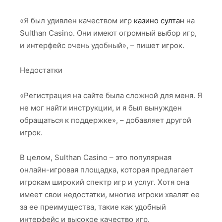
«Я был удивлен качеством игр
казино султан
на
Sulthan Casino. Они имеют огромный выбор игр,
и интерфейс очень удобный», – пишет игрок.
Недостатки
«Регистрация на сайте была сложной для меня. Я
не мог найти инструкции, и я был вынужден
обращаться к поддержке», – добавляет другой
игрок.
В целом, Sulthan Casino – это популярная
онлайн-игровая площадка, которая предлагает
игрокам широкий спектр игр и услуг. Хотя она
имеет свои недостатки, многие игроки хвалят ее
за ее преимущества, такие как удобный
интерфейс и высокое качество игр.