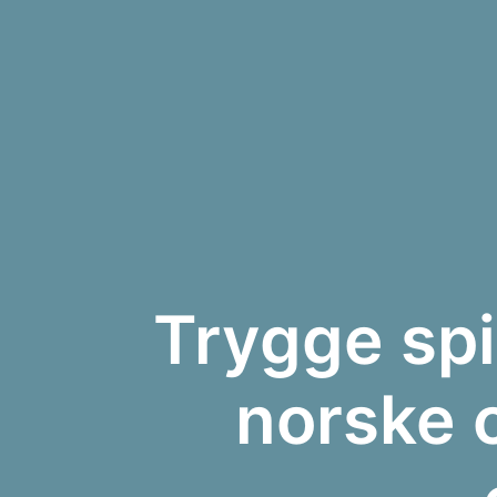
Trygge spi
norske c