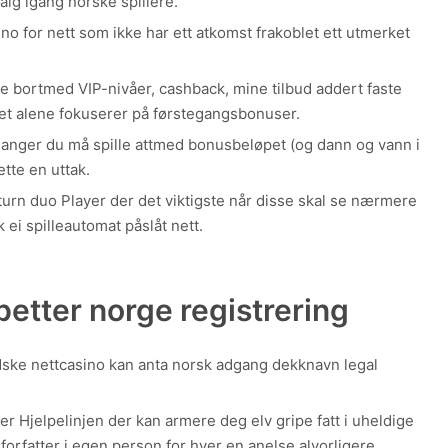
alg igang norske spillere.
no for nett som ikke har ett atkomst frakoblet ett utmerket
ere bortmed VIP-nivåer, cashback, mine tilbud addert faste
ket alene fokuserer på førstegangsbonuser.
anger du må spille attmed bonusbeløpet (og dann og vann i
ette en uttak.
eturn duo Player der det viktigste når disse skal se nærmere
ei spilleautomat påslåt nett.
better norge registrering
dske nettcasino kan anta norsk adgang dekknavn legal
er Hjelpelinjen der kan armere deg elv gripe fatt i uheldige
 forfatter i egen person for hver en anelse alvorligere.