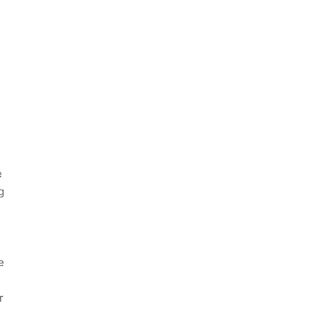
e
g
e
r