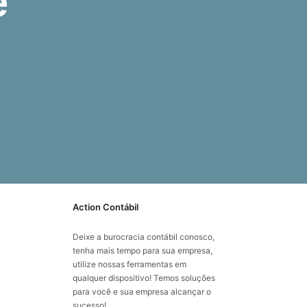
e
Action Contábil
Deixe a burocracia contábil conosco,
tenha mais tempo para sua empresa,
utilize nossas ferramentas em
qualquer dispositivo! Temos soluções
para você e sua empresa alcançar o
sucesso!