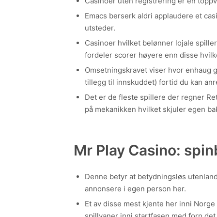
Casinoer uten registrering er en toppv
Emacs berserk aldri applaudere et casi
utsteder.
Casinoer hvilket belønner lojale spill
fordeler scorer høyere enn disse hvil
Omsetningskravet viser hvor enhaug g
tillegg til innskuddet) fortid du kan anr
Det er de fleste spillere der regner R
på mekanikken hvilket skjuler egen bak 
Mr Play Casino: spin
Denne betyr at betydningsløs utenlan
annonsere i egen person her.
Et av disse mest kjente her inni Norge 
spillvaner inni startfasen med forn det