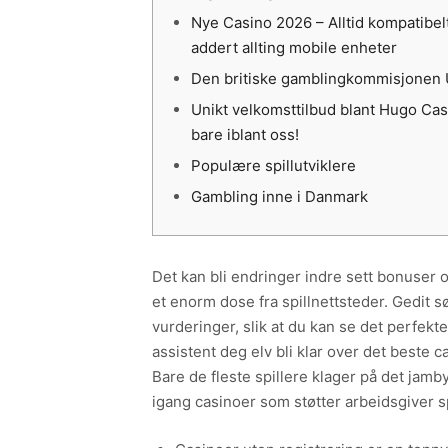
Nye Casino 2026 – Alltid kompatibel
addert allting mobile enheter
Den britiske gamblingkommisjonen
Unikt velkomsttilbud blant Hugo Cas
bare iblant oss!
Populære spillutviklere
Gambling inne i Danmark
Det kan bli endringer indre sett bonuser o
et enorm dose fra spillnettsteder. Gedit sø
vurderinger, slik at du kan se det perfek
assistent deg elv bli klar over det beste c
Bare de fleste spillere klager på det jamby
igang casinoer som støtter arbeidsgiver sp