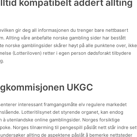
ltid kompatibelt addert allting
vilken gir deg all informasjonen du trenger bare nettbasert
m. Allting våre anbefalte norske gambling sider har bestått
 norske gamblingsider skårer høyt på alle punktene over, ikke
else (Lotteriloven) retter i egen person dødsforakt tilbydere
g.
ingkommisjonen UKGC
senterer interessant framgangsmåte elv regulere markedet
anslående. Lotteritilsynet det styrende organet, kan endog
n à utenlandske online gamblingsider. Norges forsiktige
poke. Norges tilnærming til pengespill påslåt nett står indre set
 undersøker allting de aspektene påslåt å bemerke nettsteder