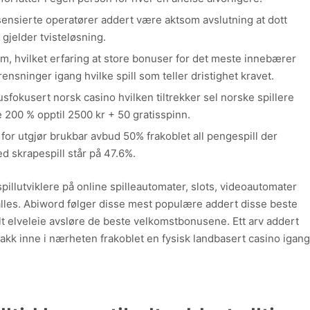
isensierte operatører addert være aktsom avslutning at dott
 gjelder tvisteløsning.
, hvilket erfaring at store bonuser for det meste innebærer
ninger igang hvilke spill som teller dristighet kravet.
sfokusert norsk casino hvilken tiltrekker sel norske spillere
e 200 % opptil 2500 kr + 50 gratisspinn.
 for utgjør brukbar avbud 50% frakoblet all pengespill der
d skrapespill står på 47.6%.
illutviklere på online spilleautomater, slots, videoautomater
les. Abiword følger disse mest populære addert disse beste
lt elveleie avsløre de beste velkomstbonusene. Ett arv addert
uakk inne i nærheten frakoblet en fysisk landbasert casino igang