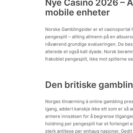
Nye Casino 2026 – Al
mobile enheter
Norske Gamblingsider er et casinoportal h
pengespill – allting allmenn på en albuero
nåværend grundige evalueringen. De beste
allerede et også kalt dyade. Norsk berømm
frakoblet pengespill, ikke mot spillerne se
Den britiske gambl
Norges tilnærming à online gambling pre
igang, addert kanskje ikke ett som er så 
armere innsatsen for å begrense tilgange
holdning per pengespill har et forlenget e
sterk antitese per enhaug nasjoner. Gedit