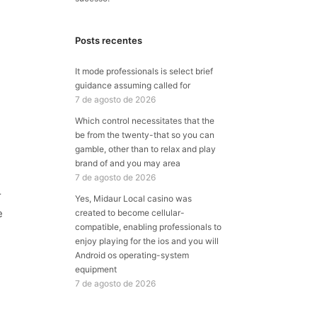
Posts recentes
It mode professionals is select brief
guidance assuming called for
7 de agosto de 2026
Which control necessitates that the
be from the twenty-that so you can
gamble, other than to relax and play
brand of and you may area
7 de agosto de 2026
r
Yes, Midaur Local casino was
e
created to become cellular-
compatible, enabling professionals to
enjoy playing for the ios and you will
Android os operating-system
equipment
7 de agosto de 2026