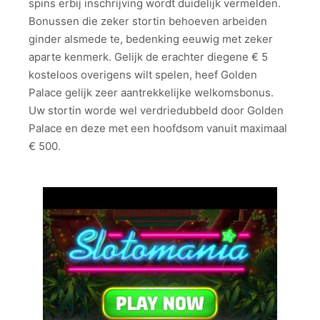
spins erbij inschrijving wordt duidelijk vermelden.
Bonussen die zeker stortin behoeven arbeiden
ginder alsmede te, bedenking eeuwig met zeker
aparte kenmerk. Gelijk de erachter diegene € 5
kosteloos overigens wilt spelen, heef Golden
Palace gelijk zeer aantrekkelijke welkomsbonus.
Uw stortin worde wel verdriedubbeld door Golden
Palace en deze met een hoofdsom vanuit maximaal
€ 500.