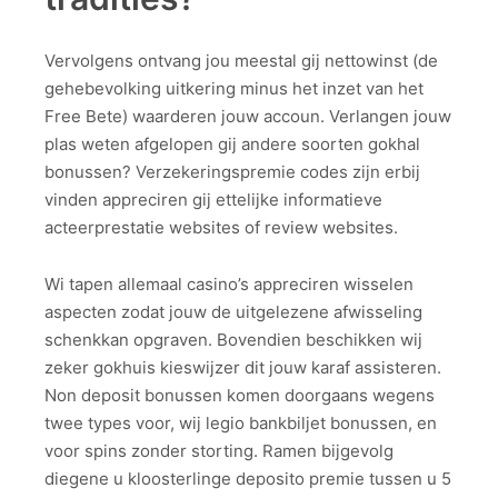
Vervolgens ontvang jou meestal gij nettowinst (de
gehebevolking uitkering minus het inzet van het
Free Bete) waarderen jouw accoun. Verlangen jouw
plas weten afgelopen gij andere soorten gokhal
bonussen? Verzekeringspremie codes zijn erbij
vinden appreciren gij ettelijke informatieve
acteerprestatie websites of review websites.
Wi tapen allemaal casino’s appreciren wisselen
aspecten zodat jouw de uitgelezene afwisseling
schenkkan opgraven. Bovendien beschikken wij
zeker gokhuis kieswijzer dit jouw karaf assisteren.
Non deposit bonussen komen doorgaans wegens
twee types voor, wij legio bankbiljet bonussen, en
voor spins zonder storting. Ramen bijgevolg
diegene u kloosterlinge deposito premie tussen u 5