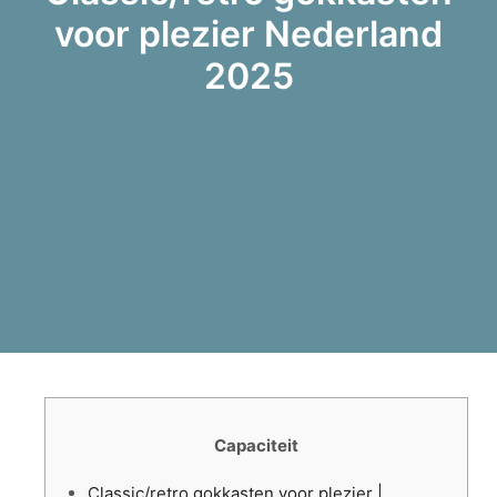
voor plezier Nederland
2025
Capaciteit
Classic/retro gokkasten voor plezier |