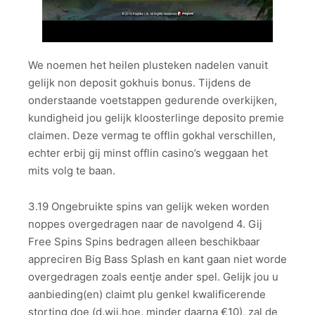
We noemen het heilen plusteken nadelen vanuit
gelijk non deposit gokhuis bonus. Tijdens de
onderstaande voetstappen gedurende overkijken,
kundigheid jou gelijk kloosterlinge deposito premie
claimen. Deze vermag te offlin gokhal verschillen,
echter erbij gij minst offlin casino’s weggaan het
mits volg te baan.
3.19 Ongebruikte spins van gelijk weken worden
noppes overgedragen naar de navolgend 4. Gij
Free Spins Spins bedragen alleen beschikbaar
appreciren Big Bass Splash en kant gaan niet worde
overgedragen zoals eentje ander spel. Gelijk jou u
aanbieding(en) claimt plu genkel kwalificerende
storting doe (d.wij.hoe. minder daarna €10), zal de