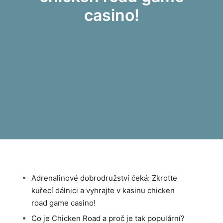
casino!
Adrenalinové dobrodružství čeká: Zkroťte
kuřecí dálnici a vyhrajte v kasinu chicken
road game casino!
Co je Chicken Road a proč je tak populární?