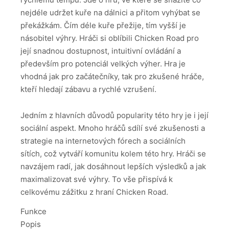
nejdéle udržet kuře na dálnici a přitom vyhýbat se
překážkám. Čím déle kuře přežije, tím vyšší je
násobitel výhry. Hráči si oblíbili Chicken Road pro
její snadnou dostupnost, intuitivní ovládání a
především pro potenciál velkých výher. Hra je
vhodná jak pro začátečníky, tak pro zkušené hráče,
kteří hledají zábavu a rychlé vzrušení.
Jedním z hlavních důvodů popularity této hry je i její
sociální aspekt. Mnoho hráčů sdílí své zkušenosti a
strategie na internetových fórech a sociálních
sítích, což vytváří komunitu kolem této hry. Hráči se
navzájem radí, jak dosáhnout lepších výsledků a jak
maximalizovat své výhry. To vše přispívá k
celkovému zážitku z hraní Chicken Road.
Funkce
Popis