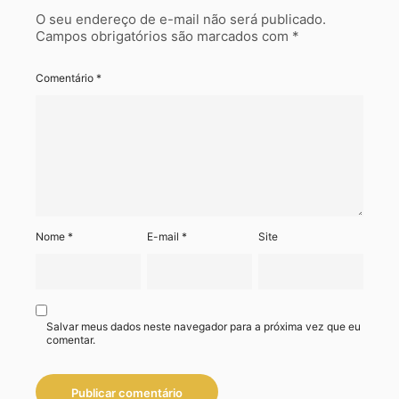
O seu endereço de e-mail não será publicado.
Campos obrigatórios são marcados com
*
Comentário
*
Nome
*
E-mail
*
Site
Salvar meus dados neste navegador para a próxima vez que eu
comentar.