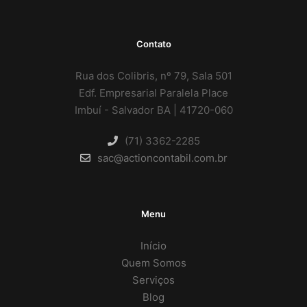
Contato
Rua dos Colibris, nº 79, Sala 501
Edf. Empresarial Paralela Place
Imbuí - Salvador BA | 41720-060
(71) 3362-2285
sac@actioncontabil.com.br
Menu
Início
Quem Somos
Serviços
Blog