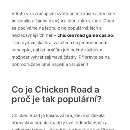
Vítejte ve vzrušujícím světě online kasin a her, kde
adrenalin a šance na výhru jdou ruku v ruce. Dnes
se podíváme na jednu z nejpopulárnějších a
nejzábavnějších her –
chicken road game casino
.
Tato dynamická hra, založená na jednoduchém
konceptu, nabízí hráčům jedinečný zážitek a
možnost vyhrát zajímavé částky. Připravte se na
dobrodružství plné napětí a vzrušení!
Co je Chicken Road a
proč je tak populární?
Chicken Road je kasinová hra, která si získala
obrovskou popularitu díky své jednoduchosti a
rychlému tempu. Jde o hru, ve které se snažíte co