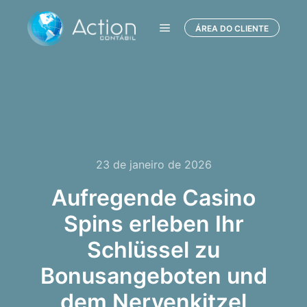
ÁREA DO CLIENTE
Menu principal
23 de janeiro de 2026
Aufregende Casino
Spins erleben Ihr
Schlüssel zu
Bonusangeboten und
dem Nervenkitzel