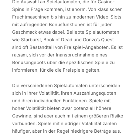
Die Auswahl an Spielautomaten, die für Casino-
Spins in Frage kommen, ist enorm. Von klassischen
Fruchtmaschinen bis hin zu modernen Video-Slots
mit aufregenden Bonusfunktionen ist für jeden
Geschmack etwas dabei. Beliebte Spielautomaten
wie Starburst, Book of Dead und Gonzo’s Quest
sind oft Bestandteil von Freispiel-Angeboten. Es ist
ratsam, sich vor der Inanspruchnahme eines
Bonusangebots über die spezifischen Spiele zu
informieren, für die die Freispiele gelten.
Die verschiedenen Spielautomaten unterscheiden
sich in ihrer Volatilität, ihren Auszahlungsquoten
und ihren individuellen Funktionen. Spiele mit
hoher Volatilität bieten zwar potenziell höhere
Gewinne, sind aber auch mit einem größeren Risiko
verbunden. Spiele mit niedriger Volatilität zahlen
häufiger, aber in der Regel niedrigere Beträge aus.