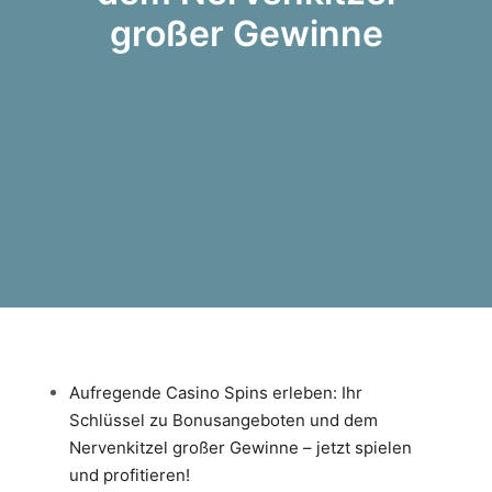
großer Gewinne
Aufregende Casino Spins erleben: Ihr
Schlüssel zu Bonusangeboten und dem
Nervenkitzel großer Gewinne – jetzt spielen
und profitieren!