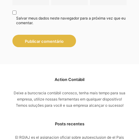
Salvar meus dados neste navegador para a próxima vez que eu
comentar.
Action Contábil
Deixe a burocracia contábil conosco, tenha mais tempo para sua
empresa, utilize nossas ferramentas em qualquer dispositivo!
Temos soluções para você e sua empresa alcançar o sucesso!
Posts recentes
El RGIAJ es el asignacion oficial sobre autoexclusion de el Pais