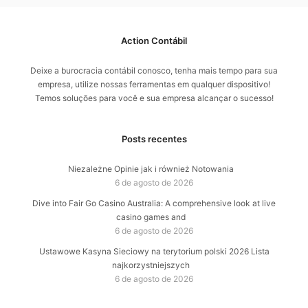
Action Contábil
Deixe a burocracia contábil conosco, tenha mais tempo para sua
empresa, utilize nossas ferramentas em qualquer dispositivo!
Temos soluções para você e sua empresa alcançar o sucesso!
Posts recentes
Niezależne Opinie jak i również Notowania
6 de agosto de 2026
Dive into Fair Go Casino Australia: A comprehensive look at live
casino games and
6 de agosto de 2026
Ustawowe Kasyna Sieciowy na terytorium polski 2026 Lista
najkorzystniejszych
6 de agosto de 2026