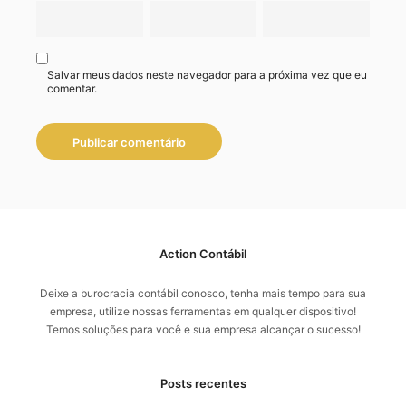
Salvar meus dados neste navegador para a próxima vez que eu
comentar.
Action Contábil
Deixe a burocracia contábil conosco, tenha mais tempo para sua
empresa, utilize nossas ferramentas em qualquer dispositivo!
Temos soluções para você e sua empresa alcançar o sucesso!
Posts recentes