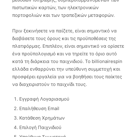
πιστωτικών καρτών, των ηλεκτρονικών
πορτοφολιών και των τραπεζικών μεταφορών.
Πριν ξεκινήσετε να παίζετε, είναι σημαντικό να
διαβάσετε τους όρους και τις προϋποθέσεις της
πλατφόρμας. Επιπλέον, είναι σημαντικό να ορίσετε
ένα προϋπολογισμό και να τηρείτε το όριο αυτό
κατά τη διάρκεια του παιχνιδιού. Το billionairespin
ελλάδα ενθαρρύνει την υπεύθυνη συμμετοχή και
προσφέρει εργαλεία για να βοηθήσει τους παίκτες
να διαχειριστούν το παιχνίδι τους.
Εγγραφή Λογαριασμού
Επαλήθευση Email
Κατάθεση Χρημάτων
Επιλογή Παιχνιδιού
Υπεύθυνη Συμμετοχή