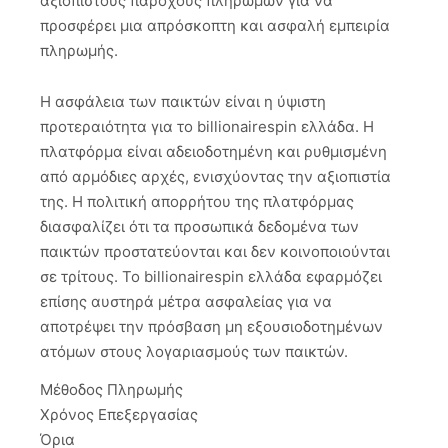
αξιόπιστους παρόχους πληρωμών για να
προσφέρει μια απρόσκοπτη και ασφαλή εμπειρία
πληρωμής.
Η ασφάλεια των παικτών είναι η ύψιστη
προτεραιότητα για το billionairespin ελλάδα. Η
πλατφόρμα είναι αδειοδοτημένη και ρυθμισμένη
από αρμόδιες αρχές, ενισχύοντας την αξιοπιστία
της. Η πολιτική απορρήτου της πλατφόρμας
διασφαλίζει ότι τα προσωπικά δεδομένα των
παικτών προστατεύονται και δεν κοινοποιούνται
σε τρίτους. Το billionairespin ελλάδα εφαρμόζει
επίσης αυστηρά μέτρα ασφαλείας για να
αποτρέψει την πρόσβαση μη εξουσιοδοτημένων
ατόμων στους λογαριασμούς των παικτών.
Μέθοδος Πληρωμής
Χρόνος Επεξεργασίας
Όρια