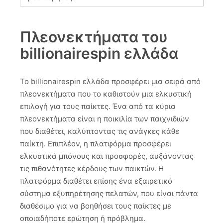
Πλεονεκτήματα του
billionairespin ελλάδα
Το billionairespin ελλάδα προσφέρει μια σειρά από
πλεονεκτήματα που το καθιστούν μια ελκυστική
επιλογή για τους παίκτες. Ένα από τα κύρια
πλεονεκτήματα είναι η ποικιλία των παιχνιδιών
που διαθέτει, καλύπτοντας τις ανάγκες κάθε
παίκτη. Επιπλέον, η πλατφόρμα προσφέρει
ελκυστικά μπόνους και προσφορές, αυξάνοντας
τις πιθανότητες κέρδους των παικτών. Η
πλατφόρμα διαθέτει επίσης ένα εξαιρετικό
σύστημα εξυπηρέτησης πελατών, που είναι πάντα
διαθέσιμο για να βοηθήσει τους παίκτες με
οποιαδήποτε ερώτηση ή πρόβλημα.