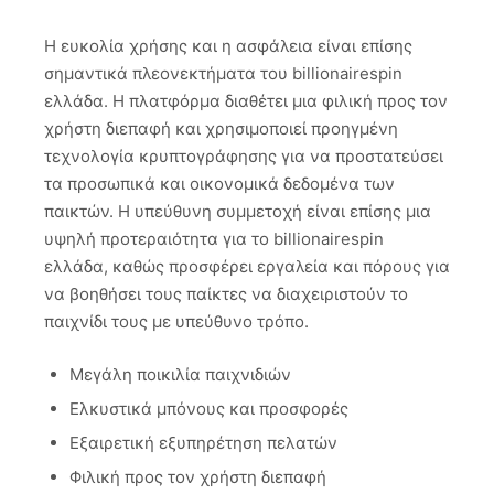
Η ευκολία χρήσης και η ασφάλεια είναι επίσης
σημαντικά πλεονεκτήματα του billionairespin
ελλάδα. Η πλατφόρμα διαθέτει μια φιλική προς τον
χρήστη διεπαφή και χρησιμοποιεί προηγμένη
τεχνολογία κρυπτογράφησης για να προστατεύσει
τα προσωπικά και οικονομικά δεδομένα των
παικτών. Η υπεύθυνη συμμετοχή είναι επίσης μια
υψηλή προτεραιότητα για το billionairespin
ελλάδα, καθώς προσφέρει εργαλεία και πόρους για
να βοηθήσει τους παίκτες να διαχειριστούν το
παιχνίδι τους με υπεύθυνο τρόπο.
Μεγάλη ποικιλία παιχνιδιών
Ελκυστικά μπόνους και προσφορές
Εξαιρετική εξυπηρέτηση πελατών
Φιλική προς τον χρήστη διεπαφή