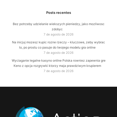
Posts recentes
Bez potrzeby udzielanie wiekszych pieniedzy, jako mozliwosc
zdobyc
7 de agosto de 2026
Na inicjuj mozesz kupic rozne rzeczy – kluczowe, zeby wybrac
to, po prostu co pasuje do twojego modelu gra online
7 de agosto de 2026
Wyciaganie legalne kasyno online Polska rowniez zapewnia gre
Keno z opcja rozgrywki ktorzy maja prawdziwym krupierem
7 de agosto de 2026