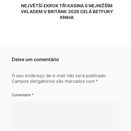
NEJVĚTŠÍ £KROK TŘI KASINA S NEJNIŽŠÍM
VKLADEM V BRITÁNII: 2026 CELÁ BETFURY
KNIHA
Deixe um comentário
O seu endereço de e-mail não será publicado.
Campos obrigatórios são marcados com
*
Comentário
*