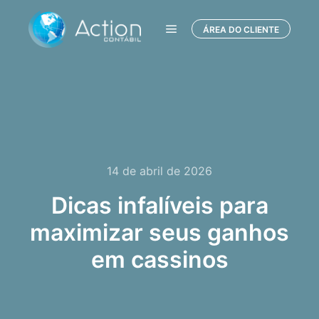
ÁREA DO CLIENTE
Menu principal
14 de abril de 2026
Dicas infalíveis para
maximizar seus ganhos
em cassinos