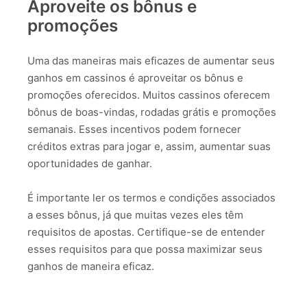
Aproveite os bônus e
promoções
Uma das maneiras mais eficazes de aumentar seus
ganhos em cassinos é aproveitar os bônus e
promoções oferecidos. Muitos cassinos oferecem
bônus de boas-vindas, rodadas grátis e promoções
semanais. Esses incentivos podem fornecer
créditos extras para jogar e, assim, aumentar suas
oportunidades de ganhar.
É importante ler os termos e condições associados
a esses bônus, já que muitas vezes eles têm
requisitos de apostas. Certifique-se de entender
esses requisitos para que possa maximizar seus
ganhos de maneira eficaz.