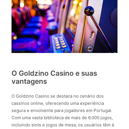
O Goldzino Casino e suas
vantagens
O Goldzino Casino se destaca no cenário dos
cassinos online, oferecendo uma experiência
segura e envolvente para jogadores em Portugal.
Com uma vasta biblioteca de mais de 6.000 jogos,
incluindo slots e jogos de mesa, os usuários têm à