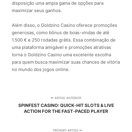
disposição uma ampla gama de opções para
maximizar seus ganhos.
Além disso, o Goldzino Casino oferece promoções
generosas, como bônus de boas-vindas de até
1.500 € e 250 rodadas grátis. Essa combinação de
uma plataforma amigável e promoções atrativas
torna o Goldzino Casino uma excelente escolha
para quem busca maximizar suas chances de vitória
no mundo dos jogos online.
ARTIGO ANTERIOR
SPINFEST CASINO: QUICK‑HIT SLOTS & LIVE
ACTION FOR THE FAST‑PACED PLAYER
PRÓXIMO ARTIGO