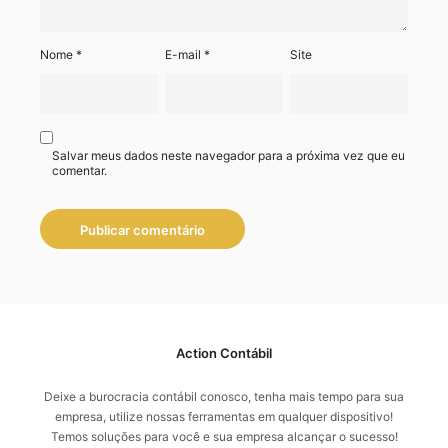
Nome
*
E-mail
*
Site
Salvar meus dados neste navegador para a próxima vez que eu
comentar.
Action Contábil
Deixe a burocracia contábil conosco, tenha mais tempo para sua
empresa, utilize nossas ferramentas em qualquer dispositivo!
Temos soluções para você e sua empresa alcançar o sucesso!