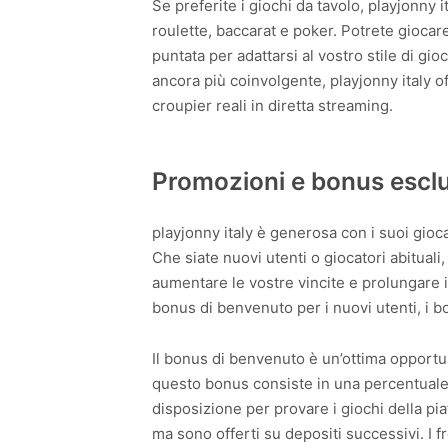
Se preferite i giochi da tavolo, playjonny 
roulette, baccarat e poker. Potrete giocare 
puntata per adattarsi al vostro stile di gi
ancora più coinvolgente, playjonny italy of
croupier reali in diretta streaming.
Promozioni e bonus esclu
playjonny italy è generosa con i suoi gioc
Che siate nuovi utenti o giocatori abituali
aumentare le vostre vincite e prolungare i
bonus di benvenuto per i nuovi utenti, i bo
Il bonus di benvenuto è un’ottima opportuni
questo bonus consiste in una percentuale 
disposizione per provare i giochi della pi
ma sono offerti su depositi successivi. I f