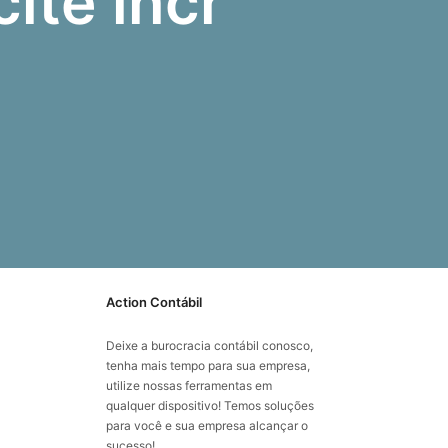
ite incr
Action Contábil
Deixe a burocracia contábil conosco,
tenha mais tempo para sua empresa,
utilize nossas ferramentas em
qualquer dispositivo! Temos soluções
para você e sua empresa alcançar o
sucesso!