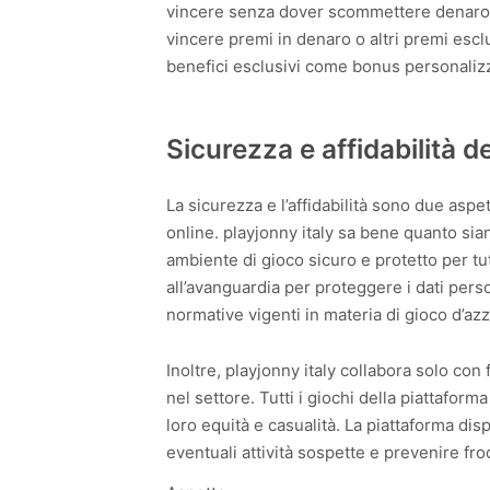
vincere senza dover scommettere denaro re
vincere premi in denaro o altri premi escl
benefici esclusivi come bonus personalizzat
Sicurezza e affidabilità de
La sicurezza e l’affidabilità sono due asp
online. playjonny italy sa bene quanto sia
ambiente di gioco sicuro e protetto per tutt
all’avanguardia per proteggere i dati perso
normative vigenti in materia di gioco d’az
Inoltre, playjonny italy collabora solo con
nel settore. Tutti i giochi della piattafor
loro equità e casualità. La piattaforma di
eventuali attività sospette e prevenire frod