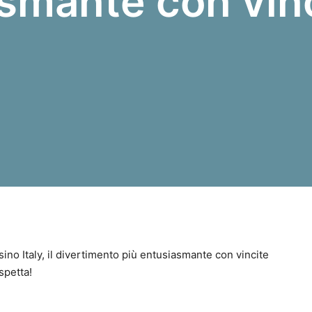
smante con vinc
sino Italy, il divertimento più entusiasmante con vincite
spetta!